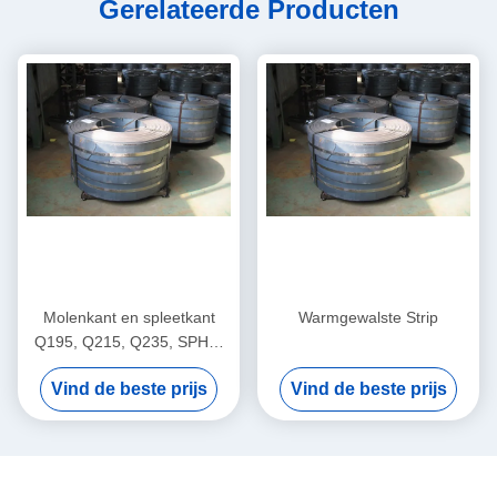
Gerelateerde Producten
Molenkant en spleetkant
Warmgewalste Strip
Q195, Q215, Q235, SPHC,
08 AL, 08 YU Warmgewalste
Vind de beste prijs
Vind de beste prijs
staalstroken / -stroken