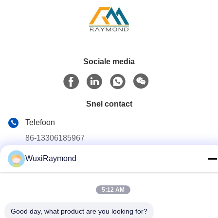
Sociale media
Snel contact
Telefoon
86-13306185967
E-mail
WuxiRaymond
adam@wxhy.com.cn
Adres
5:12 AM
Shitangwan lndustrial Park, Wuxi City, Jiangsu Prov.,
PRChina 214185
Good day, what product are you looking for?