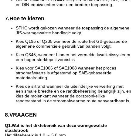
en DIN-equivalenten voor een bredere toepassing.
7.Hoe te kiezen
SPHC wordt gekozen wanneer de toepassing de algemene
JIS-warmgewalste bandlogic volgt.
Kies Q195 of Q235 wanneer de route het GB-gebaseerde
algemene commerciële gebruik van banden volgt.
Kies Q345, wanneer binnen het vermelde kwaliteitssysteem
een hoger sterktepeil vereist is.
Kies voor SAE1006 of SAE1008 wanneer het proces
stroomafwaarts is afgestemd op SAE-gebaseerde
materiaalrouting.
Kies de slitrand wanneer de uiteindelijke verwerking met
een smalle breedte en de randbeheersing belangrijk zijn, en
kies de molenkant wanneer de oorspronkelijke
randtoestand in de stroomafwaartse route aanvaardbaar is.
8.VRAAGEN
Q1.Wat is het diktebereik van deze warmgewalste
staalstrook
Het diktebereik is 1,0 ∼ 5,0 mm.