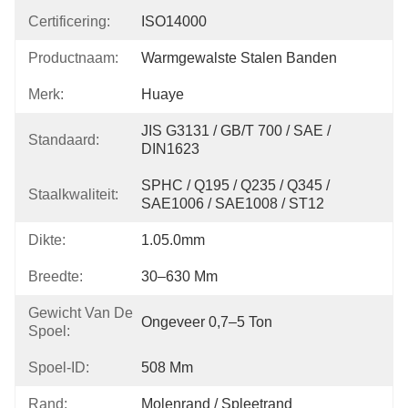
Certificering:
ISO14000
Productnaam:
Warmgewalste Stalen Banden
Merk:
Huaye
JIS G3131 / GB/T 700 / SAE / 
Standaard:
DIN1623
SPHC / Q195 / Q235 / Q345 / 
Staalkwaliteit:
SAE1006 / SAE1008 / ST12
Dikte:
1.05.0mm
Breedte:
30–630 Mm
Gewicht Van De
Ongeveer 0,7–5 Ton
Spoel:
Spoel-ID:
508 Mm
Rand:
Molenrand / Spleetrand