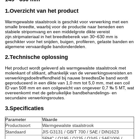
1.Overzicht van het product
Warmgewalste staalstrook is geschikt voor verwerking met een
smalle breedte, waarbij voor de productie naar beneden een
stabiele stripomvang en een middelgrote dikte vereist
zijn.stripmateriaal in het breedtebereik van 30~630 mm is
geschikter voor het snijden, buigen, profileren, gelaste banden en
algemene vervaardigde bandonderdelen.
2.Technische oplossing
Het product wordt geleverd als warmgewalste staalstrook met
molenkant of slitkant, afhankelijk van de verwerkingsvereisten.en
verwerkingsdoeltreffendheid bij nauwe breedtesDe band wordt
geproduceerd in een dikte van 1,0 mm tot 5,0 mm, met een coil
ID van 508 mm en een coilgewicht van ongeveer 0,7 ‰ 5 MT, wat
overeenkomt met de gebruikelijke bandbehandelings- en
secundaire verwerkingsroutes.
3.Specificaties
Parameter
Waarde
Productsoort
Warmgewalste staalstrook
Standaard
JIS G3131 / GB/T 700 / SAE / DIN1623
SPHC / Q195 / Q235 / Q345 / SAE1006 /