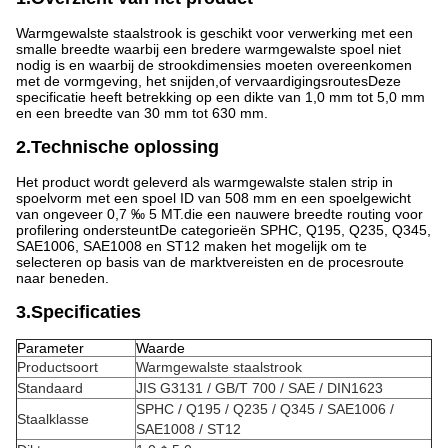
Warmgewalste staalstrook is geschikt voor verwerking met een
smalle breedte waarbij een bredere warmgewalste spoel niet
nodig is en waarbij de strookdimensies moeten overeenkomen
met de vormgeving, het snijden,of vervaardigingsroutesDeze
specificatie heeft betrekking op een dikte van 1,0 mm tot 5,0 mm
en een breedte van 30 mm tot 630 mm.
2.Technische oplossing
Het product wordt geleverd als warmgewalste stalen strip in
spoelvorm met een spoel ID van 508 mm en een spoelgewicht
van ongeveer 0,7 ‰ 5 MT.die een nauwere breedte routing voor
profilering ondersteuntDe categorieën SPHC, Q195, Q235, Q345,
SAE1006, SAE1008 en ST12 maken het mogelijk om te
selecteren op basis van de marktvereisten en de procesroute
naar beneden.
3.Specificaties
Parameter
Waarde
Productsoort
Warmgewalste staalstrook
Standaard
JIS G3131 / GB/T 700 / SAE / DIN1623
SPHC / Q195 / Q235 / Q345 / SAE1006 /
Staalklasse
SAE1008 / ST12