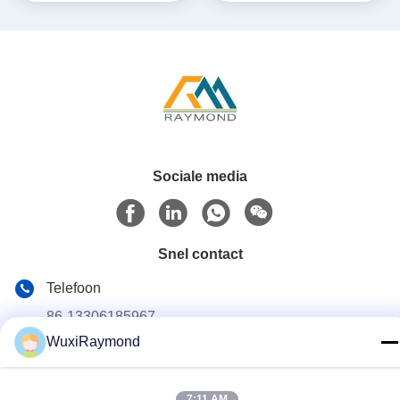
Sociale media
Snel contact
Telefoon
86-13306185967
WuxiRaymond
E-mail
adam@wxhy.com.cn
7:11 AM