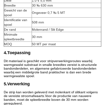
Dikte
1.0 ¢ 5,0 mm
Breedte
30 ‰ 630 mm
Gewicht van de
Ongeveer 0,7 ‰ 5 MT
spoel
Identificatie van
508 mm
spoel
De rand
Molenrand / Slit Edge
Minimale
30 mm
spleetbreedte
MOQ
50 MT per maat
4.Toepassing
Dit materiaal is geschikt voor stripverwerkingsroutes waarbij
warmgewalst substraat in smalle breedtes vereist is.structurele
bandonderdelen, en algemene gefabriceerde bandonderdelen
waarbij een middelgrote band praktischer is dan een brede
warmgewalste spoel.
5.Verwerking
De strip kan worden geleverd met molenkant of slitkant volgens
de vereiste stroomafwaarts.Voor de productie van nauwere
banden, moet de spleetbreedte boven de 30 mm worden
gereguleerd.