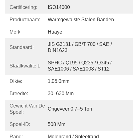
Certificering:
ISO14000
Productnaam:
Warmgewalste Stalen Banden
Merk:
Huaye
JIS G3131 / GB/T 700 / SAE / 
Standaard:
DIN1623
SPHC / Q195 / Q235 / Q345 / 
Staalkwaliteit:
SAE1006 / SAE1008 / ST12
Dikte:
1.05.0mm
Breedte:
30–630 Mm
Gewicht Van De
Ongeveer 0,7–5 Ton
Spoel:
Spoel-ID:
508 Mm
Rand:
Molenrand / Spleetrand