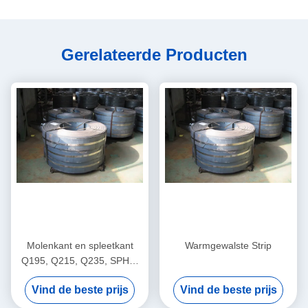
Gerelateerde Producten
Molenkant en spleetkant
Warmgewalste Strip
Q195, Q215, Q235, SPHC,
08 AL, 08 YU Warmgewalste
Vind de beste prijs
Vind de beste prijs
staalstroken / -stroken