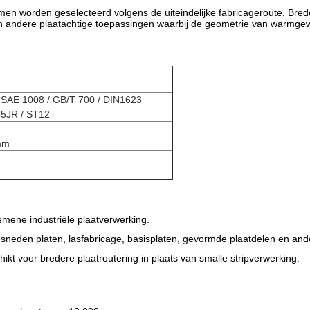
men worden geselecteerd volgens de uiteindelijke fabricageroute. Brede
en andere plaatachtige toepassingen waarbij de geometrie van warmgewal
 SAE 1008 / GB/T 700 / DIN1623
55JR / ST12
 mm
gemene industriële plaatverwerking.
esneden platen, lasfabricage, basisplaten, gevormde plaatdelen en an
kt voor bredere plaatroutering in plaats van smalle stripverwerking.