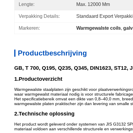
Lengte:
Max. 12000 Mm
Verpakking Details:
Standaard Export Verpakk
Markeren:
Warmgewalste coils
, 
galv
Productbeschrijving
GB, T 700, Q195, Q235, Q345, DIN1623, ST12, J
1.Productoverzicht
Warmgewalste staalplaten zijn geschikt voor plaatverwerkingsro
waar warmgewalst materiaal nodig is voor structurele fabricag
Het specificatiebereik omvat een dikte van 0,8–40,0 mm, bree
warmgewalste platen praktischer zijn dan levering van smalle st
2.Technische oplossing
Het product wordt geleverd onder systemen van JIS G3132 
materiaal voldoen aan verschillende structurele en verwerkings