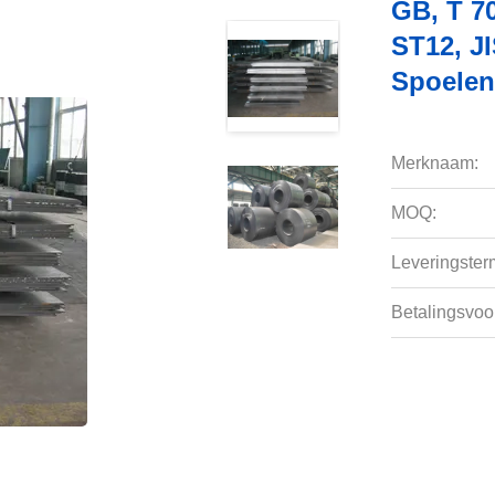
GB, T 7
ST12, J
Spoelen
Merknaam:
MOQ:
Leveringsterm
Betalingsvoo