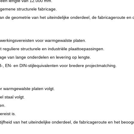
t een lengte van 12.000 mm.
lgemene structurele fabricage.
 de geometrie van het uiteindelijke onderdeel, de fabricageroute en d
erwerkingsvereisten voor warmgewalste platen.
eguliere structurele en industriële plaattoepassingen.
age van lange onderdelen en levering op lengte.
, EN- en DIN-stijlequivalenten voor bredere projectmatching.
r warmgewalste platen volgt.
l staal volgt.
en.
reist is.
ijfheid van het uiteindelijke onderdeel, de fabricageroute en het beoog