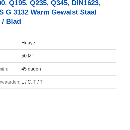
00, Q195, Q235, Q345, DIN1623,
IS G 3132 Warm Gewalst Staal
 / Blad
Huaye
50 MT
ijn:
45 dagen
rwaarden:
L / C, T / T