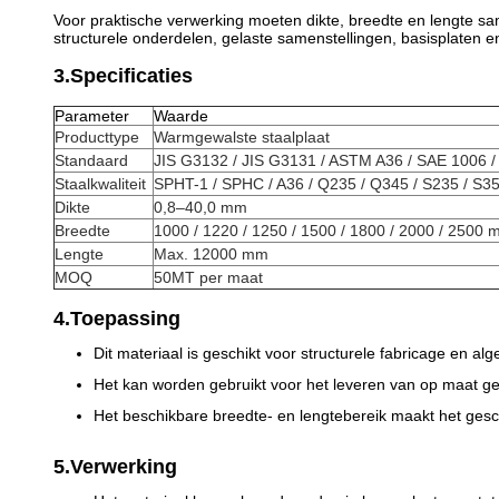
Voor praktische verwerking moeten dikte, breedte en lengte sa
structurele onderdelen, gelaste samenstellingen, basisplaten 
3.Specificaties
Parameter
Waarde
Producttype
Warmgewalste staalplaat
Standaard
JIS G3132 / JIS G3131 / ASTM A36 / SAE 1006 /
Staalkwaliteit
SPHT-1 / SPHC / A36 / Q235 / Q345 / S235 / S3
Dikte
0,8–40,0 mm
Breedte
1000 / 1220 / 1250 / 1500 / 1800 / 2000 / 2500
Lengte
Max. 12000 mm
MOQ
50MT per maat
4.Toepassing
Dit materiaal is geschikt voor structurele fabricage en al
Het kan worden gebruikt voor het leveren van op maat g
Het beschikbare breedte- en lengtebereik maakt het geschi
5.Verwerking