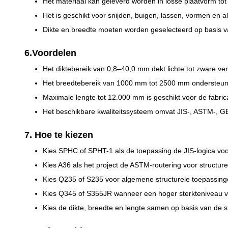
Het materiaal kan geleverd worden in losse plaatvorm to
Het is geschikt voor snijden, buigen, lassen, vormen en a
Dikte en breedte moeten worden geselecteerd op basis van
6.Voordelen
Het diktebereik van 0,8–40,0 mm dekt lichte tot zware v
Het breedtebereik van 1000 mm tot 2500 mm ondersteunt r
Maximale lengte tot 12.000 mm is geschikt voor de fabric
Het beschikbare kwaliteitssysteem omvat JIS-, ASTM-, GB-
7. Hoe te kiezen
Kies SPHC of SPHT-1 als de toepassing de JIS-logica voo
Kies A36 als het project de ASTM-routering voor structuree
Kies Q235 of S235 voor algemene structurele toepassing
Kies Q345 of S355JR wanneer een hoger sterkteniveau ve
Kies de dikte, breedte en lengte samen op basis van de st