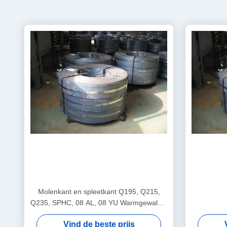
Molenkant en spleetkant Q195, Q215,
Q235, SPHC, 08 AL, 08 YU Warmgewalste
staalstroken / -stroken
Vind de beste prijs