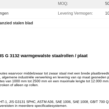
MOQ:
5
ingen
Levering Vermogen:
1
anzied stalen blad
IS G 3132 warmgewalste staalrollen / plaat
utes waarvoor middelzwaar tot zwaar staal met een brede plaatbreedte 
e, algemene industriële verwerking en levering van op maat gesneden p
dtes van 1000 mm tot 2500 mm en een maximale lengte tot 12.000 mm. 
roken of alleen op rollen.
SPHT-1, JIS G3131 SPHC, ASTM A36, SAE 1006, SAE 1008, GB/T 700 Q
vereisten in meerdere specificatiesystemen.