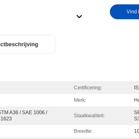
Vind 
ctbeschrijving
Certificering:
I
Merk:
H
STM A36 / SAE 1006 / 
SP
Staalkwaliteit:
N1623
S
Breedte:
10