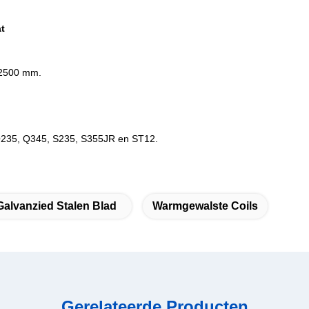
t
/ 2500 mm.
 Q235, Q345, S235, S355JR en ST12.
Galvanzied Stalen Blad
Warmgewalste Coils
Gerelateerde Producten