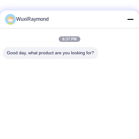
Sociale media
WuxiRaymond
8:37 PM
Snel contact
Good day, what product are you looking for?
Telefoon
86-13306185967
E-mail
adam@wxhy.com.cn
Adres
Shitangwan lndustrial Park, Wuxi City, Jiangsu Prov.,
PRChina 214185
Privacybeleid
|
Sitemap