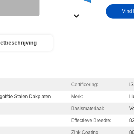
Vind 
ctbeschrijving
Certificering:
I
fde Stalen Dakplaten
Merk:
H
Basismateriaal:
Vo
Effectieve Breedte:
8
Zink Coating:
8