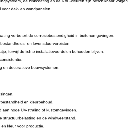
tingsysteem, de zinkcoating en de RAL-kleuren zijn beschikbaar volgens
rd voor dak- en wandpanelen.
ting verbetert de corrosiebestendigheid in buitenomgevingen.
bestandheids- en levensduurvereisten.
je, terwijl de lichte installatievoordelen behouden blijven.
onsistentie.
ng en decoratieve bouwsystemen.
singen.
rbestandheid en kleurbehoud.
d aan hoge UV-straling of kustomgevingen.
e structuurbelasting en de windweerstand.
g en kleur voor productie.