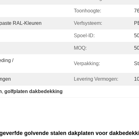
Toonhoogte:
7
epaste RAL-Kleuren
Verfsysteem:
P
Spoel-ID:
5
MOQ:
5
ing / 
Verpakking:
St
ingen
Levering Vermogen:
1
n
, 
golfplaten dakbedekking
everfde golvende stalen dakplaten voor dakbedekk