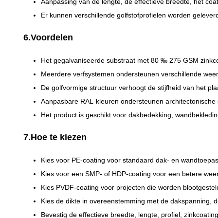
Aanpassing van de lengte, de effectieve breedte, het coa
Er kunnen verschillende golfstofprofielen worden geleve
6.Voordelen
Het gegalvaniseerde substraat met 80 ‰ 275 GSM zinkcoa
Meerdere verfsystemen ondersteunen verschillende weer
De golfvormige structuur verhoogt de stijfheid van het plaat
Aanpasbare RAL-kleuren ondersteunen architectonische c
Het product is geschikt voor dakbedekking, wandbekledi
7.Hoe te kiezen
Kies voor PE-coating voor standaard dak- en wandtoepas
Kies voor een SMP- of HDP-coating voor een betere wee
Kies PVDF-coating voor projecten die worden blootgestel
Kies de dikte in overeenstemming met de dakspanning, d
Bevestig de effectieve breedte, lengte, profiel, zinkcoatin