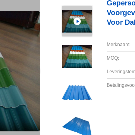
Geperso
Voorgev
Voor Da
Merknaam:
MOQ:
Leveringsterm
Betalingsvoo