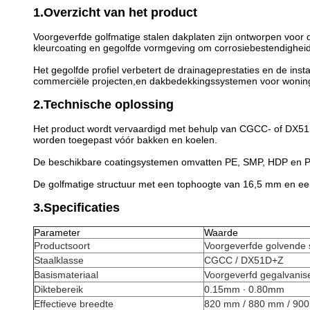
1.Overzicht van het product
Voorgeverfde golfmatige stalen dakplaten zijn ontworpen vo
kleurcoating en gegolfde vormgeving om corrosiebestendigheid te 
Het gegolfde profiel verbetert de drainageprestaties en de inst
commerciële projecten,en dakbedekkingssystemen voor wonin
2.Technische oplossing
Het product wordt vervaardigd met behulp van CGCC- of DX51D
worden toegepast vóór bakken en koelen.
De beschikbare coatingsystemen omvatten PE, SMP, HDP en PV
De golfmatige structuur met een tophoogte van 16,5 mm en een 
3.Specificaties
Parameter
Waarde
Productsoort
Voorgeverfde golvende 
Staalklasse
CGCC / DX51D+Z
Basismateriaal
Voorgeverfd gegalvanise
Diktebereik
0.15mm ∙ 0.80mm
Effectieve breedte
820 mm / 880 mm / 90