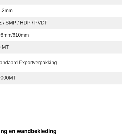
6.2mm
E / SMP / HDP / PVDF
08mm/610mm
0 MT
andaard Exportverpakking
0000MT
ing en wandbekleding