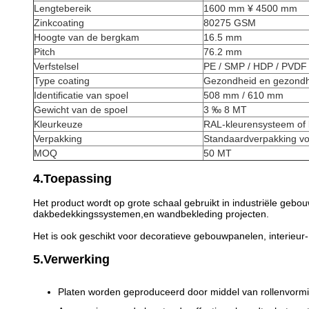
Lengtebereik
1600 mm ¥ 4500 mm
Zinkcoating
80275 GSM
Hoogte van de bergkam
16.5 mm
Pitch
76.2 mm
Verfstelsel
PE / SMP / HDP / PVDF
Type coating
Gezondheid en gezondh
Identificatie van spoel
508 mm / 610 mm
Gewicht van de spoel
3 ‰ 8 MT
Kleurkeuze
RAL-kleurensysteem of 
Verpakking
Standaardverpakking vo
MOQ
50 MT
4.Toepassing
Het product wordt op grote schaal gebruikt in industriële gebou
dakbedekkingssystemen,en wandbekleding projecten.
Het is ook geschikt voor decoratieve gebouwpanelen, interieu
5.Verwerking
Platen worden geproduceerd door middel van rollenvormi