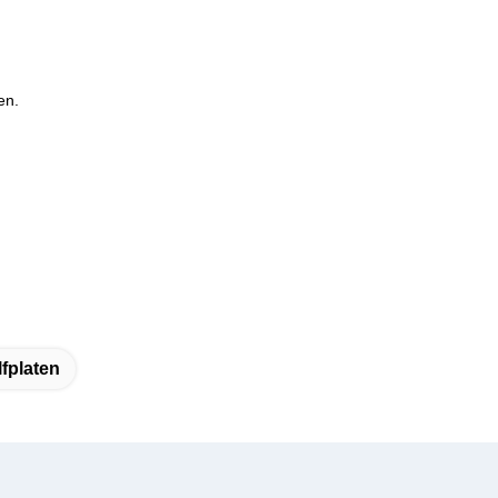
en.
fplaten