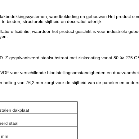
or dakbedekkingssystemen, wandbekleding en gebouwen.Het product co
bieden, structurele stijfheid en decoratief uiterlijk.
allatie-efficiëntie, waardoor het product geschikt is voor industriële 
gen.
+Z gegalvaniseerd staalsubstraat met zinkcoating vanaf 80 ‰ 275 GSM
DF voor verschillende blootstellingsomstandigheden en duurzaamheid
helling van 76,2 mm zorgt voor de stijfheid van de panelen en onderst
stalen dakplaat
erd staal
0 mm