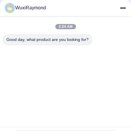
Sociale media
WuxiRaymond
2:24 AM
Snel contact
Good day, what product are you looking for?
Telefoon
86-13306185967
E-mail
adam@wxhy.com.cn
Adres
Shitangwan lndustrial Park, Wuxi City, Jiangsu Prov.,
PRChina 214185
Privacybeleid
|
Sitemap
China Goed Kwaliteit thermisch verzinkte stalen rollen