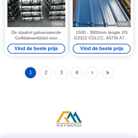
Video
Video
De staalrol galvaniseerde
1500 - 3800mm lengte JIS
Golfdakwerkblad voor
G3322 CGLCC, ASTM A792
Bouwmateriaal
vooraf gelakte gegolfd stalen
Vind de beste prijs
Vind de beste prijs
dak bladen
1
2
3
4