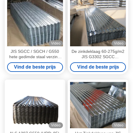
Video
Video
JIS SGCC / SGCH / G550
De zinkdeklaag 60-275g/m2
hete gedimde staal verzinkt
JIS G3302 SGCC
gegolfd dakbedekking blad /
galvaniseerde het Golfblad
Vind de beste prijs
Vind de beste prijs
bladen
van het Dakwerkdak
Video
Video