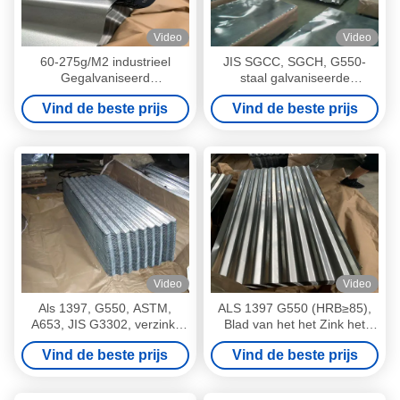
Video
Video
60-275g/M2 industrieel
JIS SGCC, SGCH, G550-
Gegalvaniseerd
staal galvaniseerde
Golfdakwerkblad, de Bladen
Golfdakwerkblad/Bladen
Vind de beste prijs
Vind de beste prijs
van Tole van het
Ijzerdakwerk
Video
Video
Als 1397, G550, ASTM,
ALS 1397 G550 (HRB≥85),
A653, JIS G3302, verzinkt
Blad van het het Zink het
volledige harde gegolfd
Hete Ondergedompelde
Vind de beste prijs
Vind de beste prijs
dakbedekking blad
Gegalvaniseerde
Golfdakwerk van ASTM A653