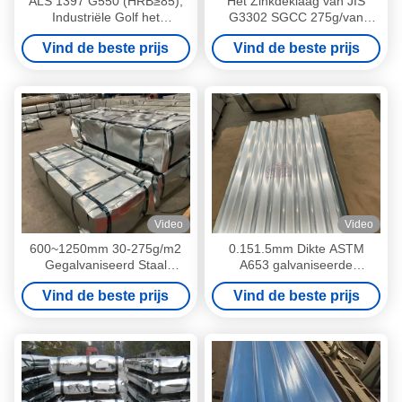
ALS 1397 G550 (HRB≥85),
Het Zinkdeklaag van JIS
Industriële Golf het
G3302 SGCC 275g/van
Dakwerkbladen van ASTM
Metaal Golfdakwerkm2
Vind de beste prijs
Vind de beste prijs
A653
Bladen
Video
Video
600~1250mm 30-275g/m2
0.151.5mm Dikte ASTM
Gegalvaniseerd Staal
A653 galvaniseerde
Golfdakcomité
Golfdakwerkbladen
Vind de beste prijs
Vind de beste prijs