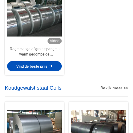
Video
Regelmatige of grote spangels
warm gedompelde
gegalvaniseerde staalstrook met
gepassivateerd en geoliede
Vind de beste prijs
oppervlak
Koudgewalst staal Coils
Bekijk meer >>