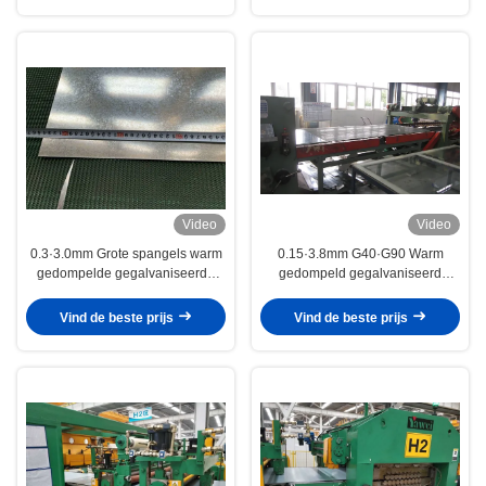
Video
Video
0.3·3.0mm Grote spangels warm
0.15·3.8mm G40·G90 Warm
gedompelde gegalvaniseerde
gedompeld gegalvaniseerd
staalplaat 35·1250mm Breedte
staalplaat SGCC DX51D met AFP
voor buitenwandbekleding
/ geoliede / gechromeerde
Vind de beste prijs
Vind de beste prijs
oppervlakte voor
containertoepassingen