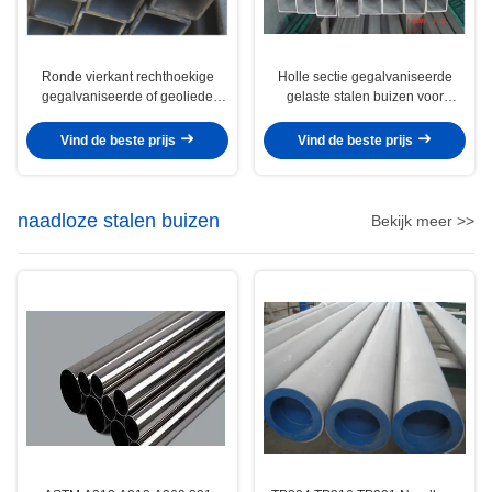
Ronde vierkant rechthoekige
Holle sectie gegalvaniseerde
gegalvaniseerde of geoliede
gelaste stalen buizen voor
ERW-geweldde stalen buizen
structurele en
voor structurele en industriële
vloeistoftoepassingen
Vind de beste prijs
Vind de beste prijs
toepassingen
naadloze stalen buizen
Bekijk meer >>