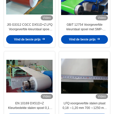
Video
Video
JIS G3312 CGCC DX51D+Z LFQ
GB/T 12754 Voorgeverfde
Voorgeverfde kleurstaal spoel
kleurstaal spoel met SMP-
0,12 ∼1,20 mm voor dak- en
polyestercoating voor daken en
gebouwpanelen
gebouwpanelen
Vind de beste prijs
Vind de beste prijs
Video
Video
EN 10169 DX51D+Z
LFQ voorgeverfde stalen plaat
Kleurbedekte stalen spoel 0,12
0,18 ∼1,20 mm 700 ∼1250 mm
∼1,20 mm 700 ∼1250 mm voor
voor dak- en gebouwpanelen