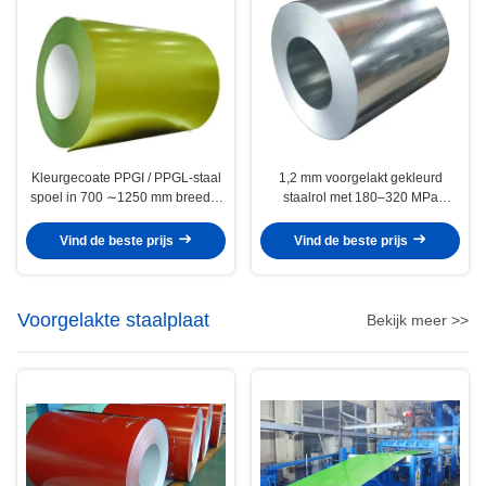
Kleurgecoate PPGI / PPGL-staal
1,2 mm voorgelakt gekleurd
spoel in 700 ∼1250 mm breedte
staalrol met 180–320 MPa
met 25 ± 5 μm bovenkleding voor
vloeigrens en 10–25 µm toplaag
dak-, bouw- en huishoudelijke
voor hekpanelen
Vind de beste prijs
Vind de beste prijs
panelen
Voorgelakte staalplaat
Bekijk meer >>