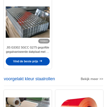
Video
JIS G3302 SGCC G275 gegolfde
gegalvaniseerde dakplaat met 76
mm golf voor dak- en
wandtoepassingen
Vind de beste prijs
voorgelakt kleur staalrollen
Bekijk meer >>