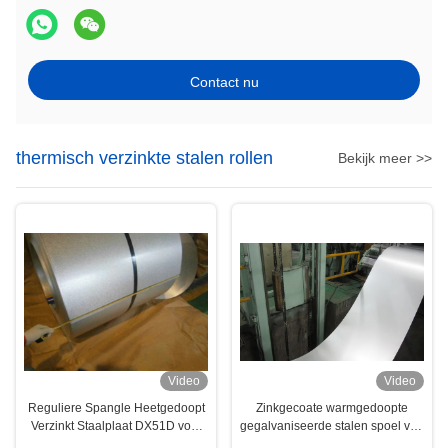
Contact nu
thermisch verzinkte stalen rollen
Bekijk meer >>
Video
Video
Reguliere Spangle Heetgedoopt
Zinkgecoate warmgedoopte
Verzinkt Staalplaat DX51D voor
gegalvaniseerde stalen spoel van
Bouwmateriaal, Dakbedekking en
914 ∼1250 mm met 40 ∼275