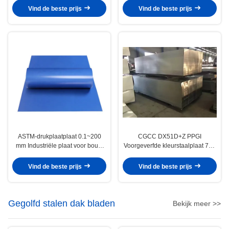
daken en panelen
Vind de beste prijs
Vind de beste prijs
ASTM-drukplaatplaat 0.1~200
CGCC DX51D+Z PPGI
mm Industriële plaat voor bouw
Voorgeverfde kleurstaalplaat 700
en industriële toepassingen
∼1250 mm voor dak- en
gebouwpanelen
Vind de beste prijs
Vind de beste prijs
Gegolfd stalen dak bladen
Bekijk meer >>