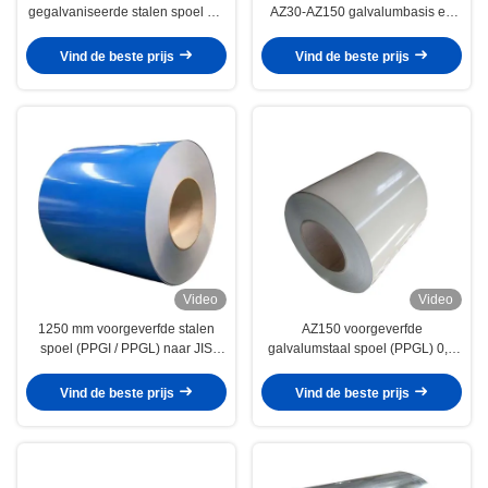
gegalvaniseerde stalen spoel 0,2
AZ30-AZ150 galvalumbasis en
∼1,2 mm met 700 ∼1250 mm
25±5μm bovenkleur voor
breedte voor dak-, bouw- en
dakbedekking en buitenste
Vind de beste prijs
Vind de beste prijs
apparatenpanelen
panelen
Video
Video
1250 mm voorgeverfde stalen
AZ150 voorgeverfde
spoel (PPGI / PPGL) naar JIS
galvalumstaal spoel (PPGL) 0,2
G3312 / ASTM A792 voor dak-,
∼1,2 mm met 700 ∼1250 mm
bouw- en huishoudelijke
breedte voor dak-, bouw- en
Vind de beste prijs
Vind de beste prijs
apparatenpanelen
apparatenpanelen