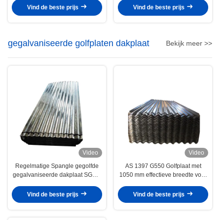
en Fabricage
spangle voor bouw en fabricage
Vind de beste prijs
Vind de beste prijs
gegalvaniseerde golfplaten dakplaat
Bekijk meer >>
Video
Video
Regelmatige Spangle gegolfde
AS 1397 G550 Golfplaat met
gegalvaniseerde dakplaat SGCC
1050 mm effectieve breedte voor
/ G550 met JIS G3302 standaard
industriële dak- en
voor industriële en civiele
wandsystemen
Vind de beste prijs
Vind de beste prijs
gebouwen