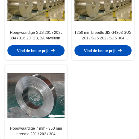
Hoogwaardige SUS 201 / 202 /
1250 mm breedte JIS G4303 SUS
304 / 316 2D, 2B, BA Afwerking
201 / SUS 202 / SUS 304
koudgewalste roestvrijstalen
roestvast stalen spoel
spoelen / spoelen
koudgewalste
Vind de beste prijs
Vind de beste prijs
Hoogwaardige 7 mm - 350 mm
breedte 201 / 202 / 304