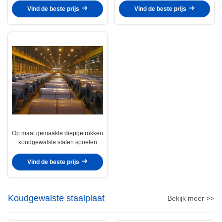
Elektriciteitsstaal
mm / 1220 mm breedte
Vind de beste prijs
Vind de beste prijs
Op maat gemaakte diepgetrokken
koudgewalste stalen spoelen
SPCD SPCE DC03 voor
stempelen en vormen
Vind de beste prijs
Koudgewalste staalplaat
Bekijk meer >>