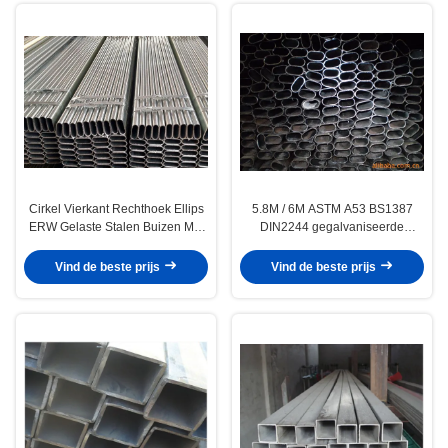
Cirkel Vierkant Rechthoek Ellips
5.8M / 6M ASTM A53 BS1387
ERW Gelaste Stalen Buizen Met
DIN2244 gegalvaniseerde
Gegalvaniseerd Geolied En Zwart
geoliede zwarte ERW gelaste
Oppervlakteafwerking
stalen buizen
Vind de beste prijs
Vind de beste prijs