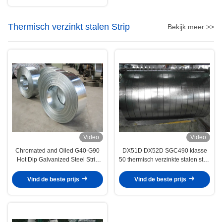
Thermisch verzinkt stalen Strip
Bekijk meer >>
Video
Video
Chromated and Oiled G40-G90
DX51D DX52D SGC490 klasse
Hot Dip Galvanized Steel Strip
50 thermisch verzinkte stalen strip
ASTM A653 JIS G3302
voor constructie- en auto-
onderdelen
Vind de beste prijs
Vind de beste prijs