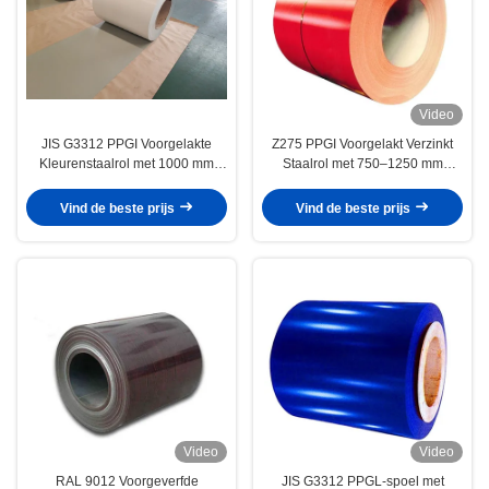
Video
JIS G3312 PPGI Voorgelakte
Z275 PPGI Voorgelakt Verzinkt
Kleurenstaalrol met 1000 mm
Staalrol met 750–1250 mm
Breedte en 10–20 µm Topcoating
Breedte en 25±5 µm Topverf voor
voor Dakbedekking en
Structurele Dakbedekking en
Vind de beste prijs
Vind de beste prijs
Constructiepanelen
Beplating
Video
Video
RAL 9012 Voorgeverfde
JIS G3312 PPGL-spoel met