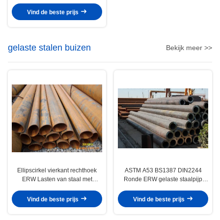
koudgewalste roestvrijstalen
band in spoel
Vind de beste prijs
gelaste stalen buizen
Bekijk meer >>
Ellipscirkel vierkant rechthoek
ASTM A53 BS1387 DIN2244
ERW Lasten van staal met
Ronde ERW gelaste staalpijp
gegalvaniseerde geoliede en
5.8M / 6M voor structurele en
zwarte oppervlakte
technische toepassingen
Vind de beste prijs
Vind de beste prijs