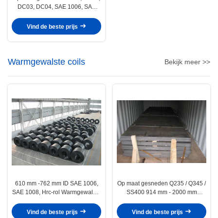
DC03, DC04, SAE 1006, SAE
1008 koudgewalste stalen
spoelen/plaat
Vind de beste prijs
Warmgewalste coils
Bekijk meer >>
610 mm -762 mm ID SAE 1006,
Op maat gesneden Q235 / Q345 /
SAE 1008, Hrc-rol Warmgewalste
SS400 914 mm - 2000 mm
stalen spoelen / spoel
warmgewalste stalen spoelen/rol
Vind de beste prijs
Vind de beste prijs