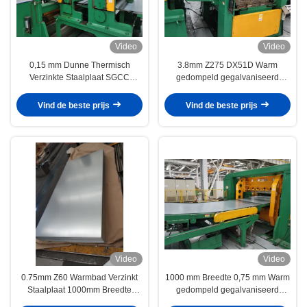
Video
Video
0,15 mm Dunne Thermisch
3.8mm Z275 DX51D Warm
Verzinkte Staalplaat SGCC
gedompeld gegalvaniseerd
DX51D 1000–1500 mm Breedte
staalplaat 1000~1500mm
voor Huishoudelijke Apparaten
Breedte voor structurele en
Vind de beste prijs
Vind de beste prijs
en Plaatwerktoepassingen
fabricage toepassingen
Video
Video
0.75mm Z60 Warmbad Verzinkt
1000 mm Breedte 0,75 mm Warm
Staalplaat 1000mm Breedte
gedompeld gegalvaniseerd
SGCC DX51D+Z voor Constructie
staalplaat Z275 Regelmatige