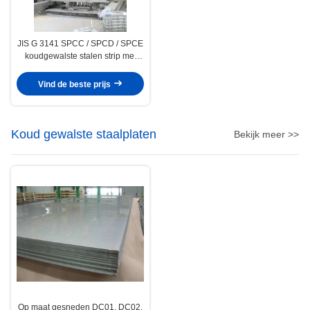
JIS G 3141 SPCC / SPCD / SPCE
koudgewalste stalen strip met
molenrand en spleetrand
Vind de beste prijs
Koud gewalste staalplaten
Bekijk meer >>
Op maat gesneden DC01, DC02,