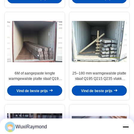
6M of aangepaste lengte
25–180 mm warmgewalste platte
warmgewalste platte staaf Q195
staaf Q195 Q215 Q235 vlakke
Q345 GB704 zachte
staaf van zacht staal
staalproducten
Vind de beste prijs
Vind de beste prijs
WuxiRaymond