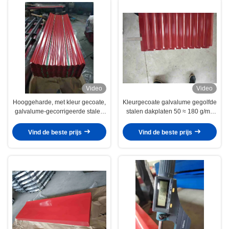
Video
Video
Hooggeharde, met kleur gecoate,
Kleurgecoate galvalume gegolfde
galvalume-gecorrigeerde stalen
stalen dakplaten 50 ≈ 180 g/m2
dakplaten voor duurzame dak- en
voor bouwmaterialen
wandpanelen
Vind de beste prijs
Vind de beste prijs