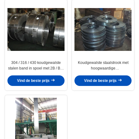
304 / 316 / 430 koudgewalste
Koudgewalste staalstrook met
stalen band in spoel met 2B / BA-
hoogwaardige
afwerking, 7 mm - 350 mm
koolstofstructuurstaal voor
breedte
verpakking
Vind de beste prijs
Vind de beste prijs