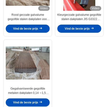
Video
Video
Rood gecoate galvalume
Kleurgecoate galvalume gegolfde
gegolfde stalen dakplaten voor
stalen dakplaten JIS G3322
dak- en wandbekleding
CGLCC ASTM A792 voor dak- en
wandpanelen
Vind de beste prijs
Vind de beste prijs
Gegalvaniseerde gegolfde
metalen dakplaten 0,14 ∼1,50
mm met 30 ∼275 g/m2
zinkcoating voor dak- en
Vind de beste prijs
wandpanelen