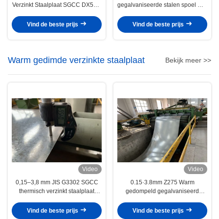
Verzinkt Staalplaat SGCC DX51D
gegalvaniseerde stalen spoel met
voor Dakbedekking en
40~450 g/m2 zinkcoating voor
Bouwtoepassingen
bouw en plaatverwerking
Vind de beste prijs
Vind de beste prijs
Warm gedimde verzinkte staalplaat
Bekijk meer >>
Video
Video
0,15–3,8 mm JIS G3302 SGCC
0.15·3.8mm Z275 Warm
thermisch verzinkt staalplaat
gedompeld gegalvaniseerd
Z40–Z275 voor bouw- en
staalplaat Regular Spangle
industriële toepassingen
SGCC DX51D voor container- en
Vind de beste prijs
Vind de beste prijs
bouwtoepassingen