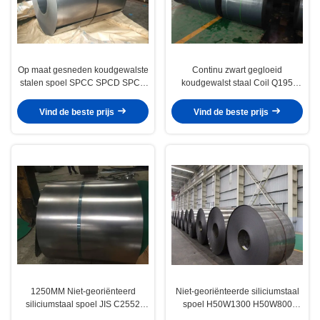
Op maat gesneden koudgewalste
Continu zwart gegloeid
stalen spoel SPCC SPCD SPCE
koudgewalst staal Coil Q195
DC01 DC03 DC04
SPCC SAE1006 SAE1008
Vind de beste prijs
Vind de beste prijs
1250MM Niet-georiënteerd
Niet-georiënteerde siliciumstaal
siliciumstaal spoel JIS C2552
spoel H50W1300 H50W800
ASTM A677M EN10106
Elektrische staal spoel met 1200