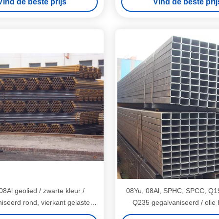
Vind de beste prijs
Vind de beste prij
08Al geolied / zwarte kleur /
08Yu, 08Al, SPHC, SPCC, Q1
iseerd rond, vierkant gelaste
Q235 gegalvaniseerd / olie
stalen buizen / pijp
gelaste stalen buizen / 