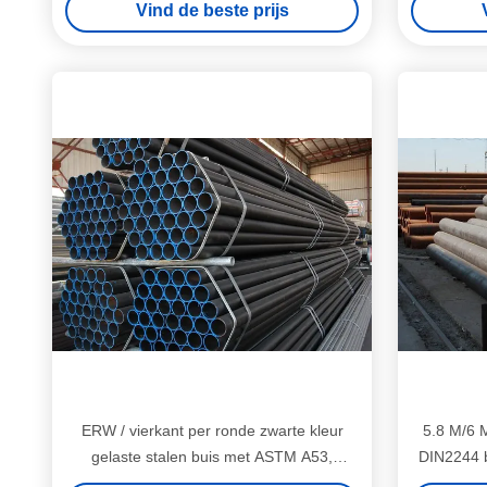
Vind de beste prijs
ERW / vierkant per ronde zwarte kleur
5.8 M/6 
gelaste stalen buis met ASTM A53,
DIN2244 b
BS1387, DIN2244