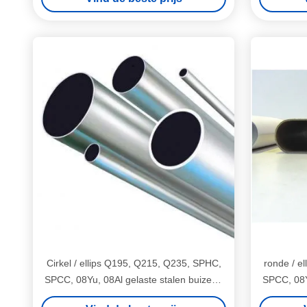
Cirkel / ellips Q195, Q215, Q235, SPHC,
ronde / e
SPCC, 08Yu, 08Al gelaste stalen buizen /
SPCC, 08Yu
pijp