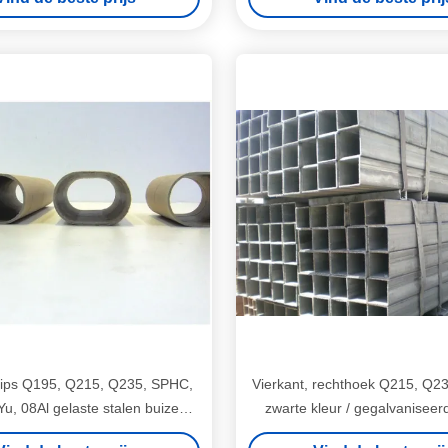
llips Q195, Q215, Q235, SPHC,
Vierkant, rechthoek Q215, Q23
, 08Al gelaste stalen buizen /
zwarte kleur / gegalvaniseer
pijp
stalen buizen / pijp