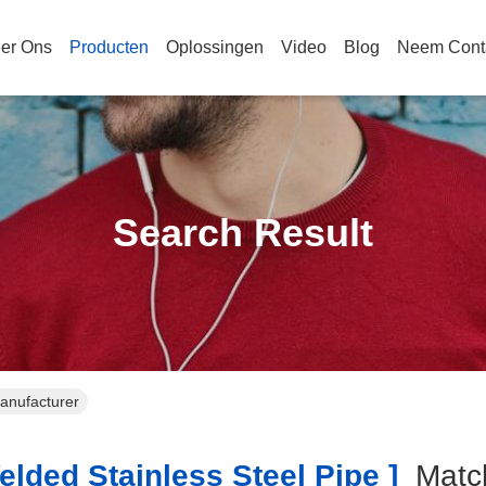
er Ons
Producten
Oplossingen
Video
Blog
Neem Cont
Search Result
Manufacturer
lded Stainless Steel Pipe ]
Mat