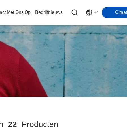
act Met Ons Op
Bedrijfnieuws
Citaat
ch
22
Producten