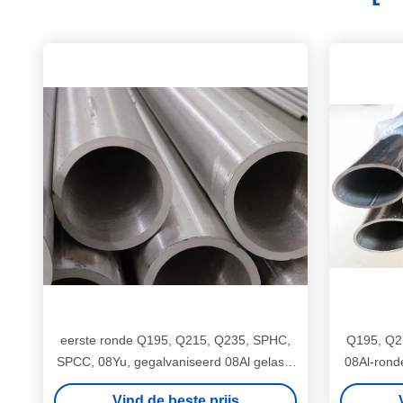
eerste ronde Q195, Q215, Q235, SPHC,
Q195, Q2
SPCC, 08Yu, gegalvaniseerd 08Al gelaste
08Al-ronde
stalen buizen / pijp
Vind de beste prijs