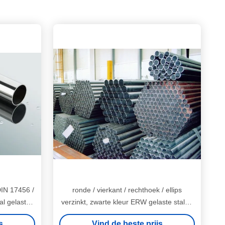
IN 17456 /
ronde / vierkant / rechthoek / ellips
l gelaste
verzinkt, zwarte kleur ERW gelaste stalen
buizen / pijp
s
Vind de beste prijs