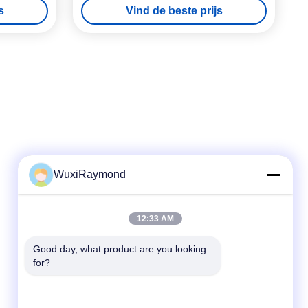
s
Vind de beste prijs
WuxiRaymond
Snel contact
12:33 AM
Telefoon
Good day, what product are you looking 
for?
86-13306185967
E-mail
adam@wxhy.com.cn