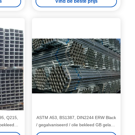
s
Vind de beste prijs
95, Q215,
ASTM A53, BS1387, DIN2244 ERW Black
 bekleed
/ gegalvaniseerd / olie bekleed GB gelaste
pijp
stalen buizen / buis