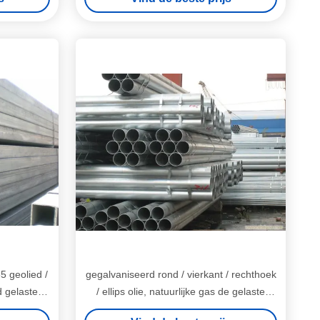
5 geolied /
gegalvaniseerd rond / vierkant / rechthoek
d gelaste
/ ellips olie, natuurlijke gas de gelaste
stalen buizen / pijp