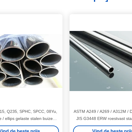
15, Q235, SPHC, SPCC, 08Yu,
ASTM A249 / A269 / A312M / D
 / ellips gelaste stalen buizen /
JIS G3448 ERW roestvast staa
pijp
stalen pijpen / pijp
Vind de beste prijs
Vind de beste prij