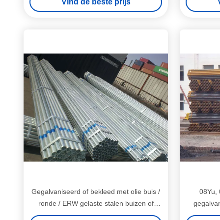
Vind de beste prijs
Gegalvaniseerd of bekleed met olie buis /
08Yu, 
ronde / ERW gelaste stalen buizen of
gegalvan
vierkante Pipe