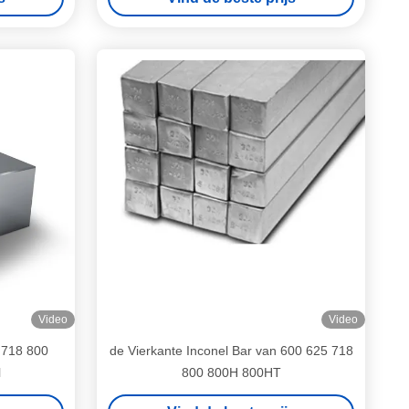
Video
Video
 718 800
de Vierkante Inconel Bar van 600 625 718
l
800 800H 800HT