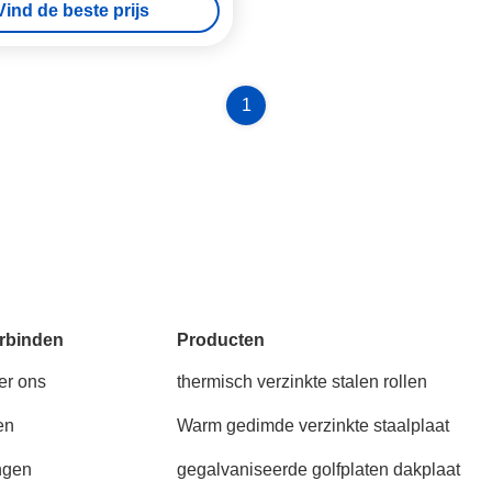
Vind de beste prijs
1
rbinden
Producten
er ons
thermisch verzinkte stalen rollen
en
Warm gedimde verzinkte staalplaat
ngen
gegalvaniseerde golfplaten dakplaat