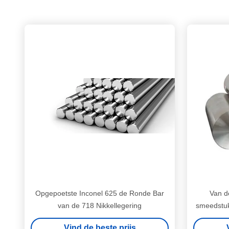
Opgepoetste Inconel 625 de Ronde Bar
Van d
van de 718 Nikkellegering
smeedstuk
Vind de beste prijs