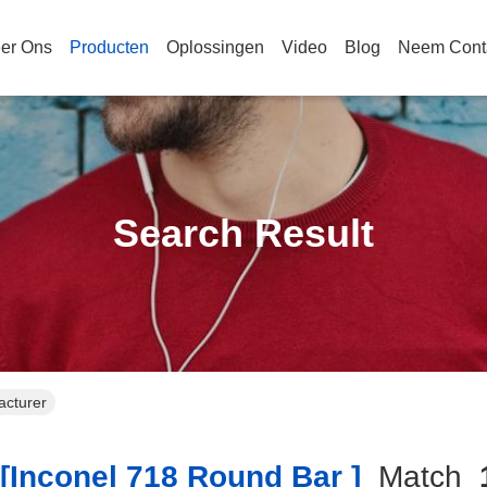
er Ons
Producten
Oplossingen
Video
Blog
Neem Cont
Search Result
acturer
inconel 718 Round Bar ]
Match