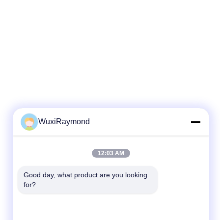
WuxiRaymond
Snel contact
12:03 AM
Telefoon
Good day, what product are you looking 
for?
86-13306185967
E-mail
adam@wxhy.com.cn