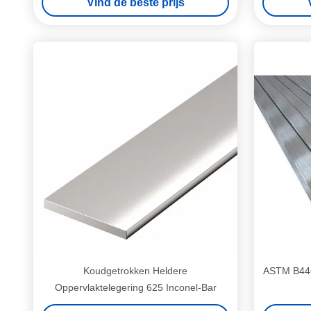
Vind de beste prijs
Koudgetrokken Heldere
ASTM B446 
Oppervlaktelegering 625 Inconel-Bar