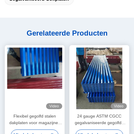
Gerelateerde Producten
Video
Video
Flexibel gegolfd stalen
24 gauge ASTM CGCC
dakplaten voor magazijnen
gegalvaniseerde gegolfde
en bijzondere bouwprojecten
metalen dakplaten voor