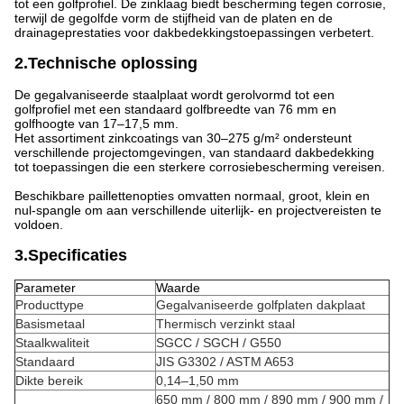
tot een golfprofiel. De zinklaag biedt bescherming tegen corrosie,
terwijl de gegolfde vorm de stijfheid van de platen en de
drainageprestaties voor dakbedekkingstoepassingen verbetert.
2.Technische oplossing
De gegalvaniseerde staalplaat wordt gerolvormd tot een
golfprofiel met een standaard golfbreedte van 76 mm en
golfhoogte van 17–17,5 mm.
Het assortiment zinkcoatings van 30–275 g/m² ondersteunt
verschillende projectomgevingen, van standaard dakbedekking
tot toepassingen die een sterkere corrosiebescherming vereisen.
Beschikbare paillettenopties omvatten normaal, groot, klein en
nul-spangle om aan verschillende uiterlijk- en projectvereisten te
voldoen.
3.Specificaties
Parameter
Waarde
Producttype
Gegalvaniseerde golfplaten dakplaat
Basismetaal
Thermisch verzinkt staal
Staalkwaliteit
SGCC / SGCH / G550
Standaard
JIS G3302 / ASTM A653
Dikte bereik
0,14–1,50 mm
650 mm / 800 mm / 890 mm / 900 mm /