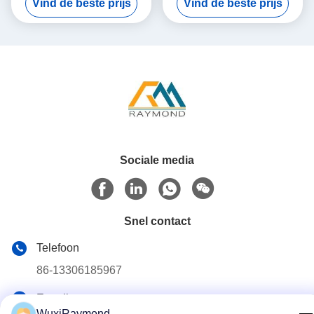
Vind de beste prijs
Vind de beste prijs
dakbedekking en
wandbekleding
Sociale media
Snel contact
Telefoon
86-13306185967
E-mail
WuxiRaymond