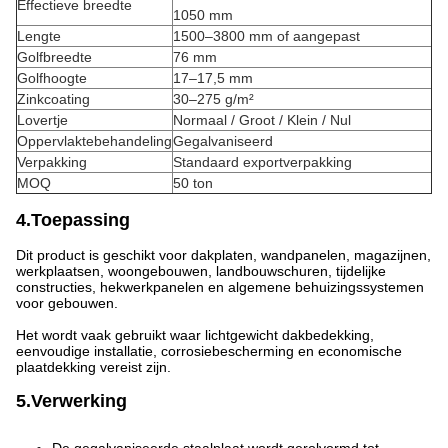
Effectieve breedte
1050 mm
Lengte
1500–3800 mm of aangepast
Golfbreedte
76 mm
Golfhoogte
17–17,5 mm
Zinkcoating
30–275 g/m²
Lovertje
Normaal / Groot / Klein / Nul
Oppervlaktebehandeling
Gegalvaniseerd
Verpakking
Standaard exportverpakking
MOQ
50 ton
4.Toepassing
Dit product is geschikt voor dakplaten, wandpanelen, magazijnen,
werkplaatsen, woongebouwen, landbouwschuren, tijdelijke
constructies, hekwerkpanelen en algemene behuizingssystemen
voor gebouwen.
Het wordt vaak gebruikt waar lichtgewicht dakbedekking,
eenvoudige installatie, corrosiebescherming en economische
plaatdekking vereist zijn.
5.Verwerking