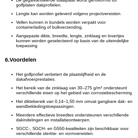
De gegalvaniseerde staalplaat wordt gerolvormd tot
golfplaten dakprofielen.
Lengte kan worden geleverd volgens projectvereisten.
Vellen kunnen in bundels worden verpakt voor
containerlading of bulkverzending.
Aangepaste dikte, breedte, lengte, zinklaag en lovertjes
kunnen worden geselecteerd op basis van de uiteindelijke
toepassing.
6.Voordelen
Het golfprofiel verbetert de plaatstijfheid en de
dakafvoerprestaties.
Het bereik van de zinklaag van 30–275 g/m² ondersteunt
verschillende eisen op het gebied van corrosiebescherming.
Het diktebereik van 0,14–1,50 mm omvat gangbare dak- en
wandbekledingstoepassingen.
Meerdere effectieve breedtes ondersteunen verschillende
dakindelingen en installatieontwerpen.
SGCC-, SGCH- en G550-kwaliteiten zijn beschikbaar voor
verschillende sterkte- en vormvereisten.