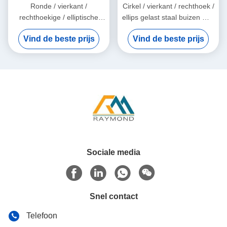
Ronde / vierkant /
Cirkel / vierkant / rechthoek /
rechthoekige / elliptische
ellips gelast staal buizen met
ERW gelaste stalen buizen
gegalvaniseerde, geoliede
Vind de beste prijs
Vind de beste prijs
met gegalvaniseerde en
en zwarte oppervlakte
zwarte oppervlakte
afwerking
afwerking
Sociale media
Snel contact
Telefoon