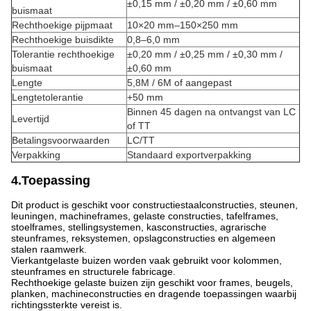
±0,15 mm / ±0,20 mm / ±0,60 mm
buismaat
Rechthoekige pijpmaat
10×20 mm–150×250 mm
Rechthoekige buisdikte
0,8–6,0 mm
Tolerantie rechthoekige
±0,20 mm / ±0,25 mm / ±0,30 mm /
buismaat
±0,60 mm
Lengte
5,8M / 6M of aangepast
Lengtetolerantie
+50 mm
Binnen 45 dagen na ontvangst van LC
Levertijd
of TT
Betalingsvoorwaarden
LC/TT
Verpakking
Standaard exportverpakking
4.Toepassing
Dit product is geschikt voor constructiestaalconstructies, steunen,
leuningen, machineframes, gelaste constructies, tafelframes,
stoelframes, stellingsystemen, kasconstructies, agrarische
steunframes, reksystemen, opslagconstructies en algemeen
stalen raamwerk.
Vierkantgelaste buizen worden vaak gebruikt voor kolommen,
steunframes en structurele fabricage.
Rechthoekige gelaste buizen zijn geschikt voor frames, beugels,
planken, machineconstructies en dragende toepassingen waarbij
richtingssterkte vereist is.