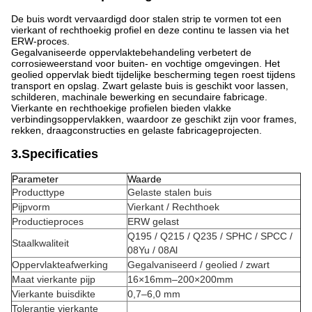
De buis wordt vervaardigd door stalen strip te vormen tot een
vierkant of rechthoekig profiel en deze continu te lassen via het
ERW-proces.
Gegalvaniseerde oppervlaktebehandeling verbetert de
corrosieweerstand voor buiten- en vochtige omgevingen. Het
geolied oppervlak biedt tijdelijke bescherming tegen roest tijdens
transport en opslag. Zwart gelaste buis is geschikt voor lassen,
schilderen, machinale bewerking en secundaire fabricage.
Vierkante en rechthoekige profielen bieden vlakke
verbindingsoppervlakken, waardoor ze geschikt zijn voor frames,
rekken, draagconstructies en gelaste fabricageprojecten.
3.Specificaties
Parameter
Waarde
Producttype
Gelaste stalen buis
Pijpvorm
Vierkant / Rechthoek
Productieproces
ERW gelast
Q195 / Q215 / Q235 / SPHC / SPCC /
Staalkwaliteit
08Yu / 08Al
Oppervlakteafwerking
Gegalvaniseerd / geolied / zwart
Maat vierkante pijp
16×16mm–200×200mm
Vierkante buisdikte
0,7–6,0 mm
Tolerantie vierkante