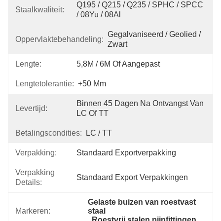
Q195 / Q215 / Q235 / SPHC / SPCC 
Staalkwaliteit:
/ 08Yu / 08Al
Gegalvaniseerd / Geolied / 
Oppervlaktebehandeling:
Zwart
Lengte:
5,8M / 6M Of Aangepast
Lengtetolerantie:
+50 Mm
Binnen 45 Dagen Na Ontvangst Van 
Levertijd:
LC Of TT
Betalingscondities:
LC / TT
Verpakking:
Standaard Exportverpakking
Verpakking
Standaard Export Verpakkingen
Details:
Gelaste buizen van roestvast 
Markeren:
staal
, 
Roestvrij stalen pijpfittingen