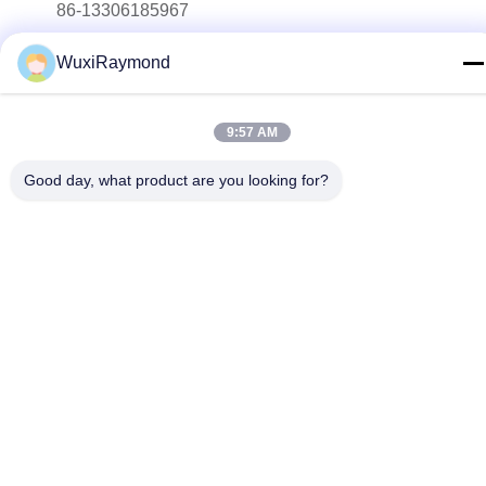
86-13306185967
E-mail
WuxiRaymond
adam@wxhy.com.cn
Adres
9:57 AM
Shitangwan lndustrial Park, Wuxi City, Jiangsu Prov.,
PRChina 214185
Good day, what product are you looking for?
Privacybeleid
|
Sitemap
China Goed Kwaliteit thermisch verzinkte stalen rollen
Auteursrecht © 2011-2026 Wuxi Raymond Steel Co., Ltd.
Allemaal. Alle rechten voorbehouden.