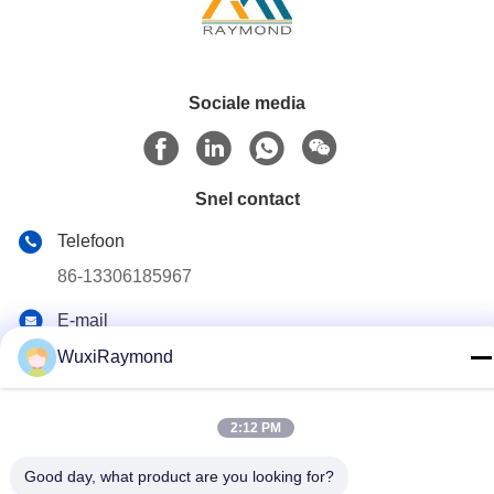
Sociale media
Snel contact
Telefoon
86-13306185967
E-mail
adam@wxhy.com.cn
WuxiRaymond
Adres
Shitangwan lndustrial Park, Wuxi City, Jiangsu Prov.,
2:12 PM
PRChina 214185
Good day, what product are you looking for?