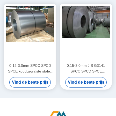
0.12·3.0mm SPCC SPCD
0.15·3.0mm JIS G3141
SPCE koudgewalste stalen
SPCC SPCD SPCE
spoel met diepgetrokken
koudgewalste stalen spoel
Vind de beste prijs
Vind de beste prijs
volle hardheid en
met een breedte van
commerciële kwaliteit voor
750·1250 mm en een
industriële
gewicht van 11 MT
vormtoepassingen