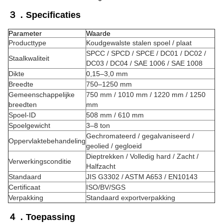
３．Specificaties
Parameter
Waarde
Producttype
Koudgewalste stalen spoel / plaat
SPCC / SPCD / SPCE / DC01 / DC02 /
Staalkwaliteit
DC03 / DC04 / SAE 1006 / SAE 1008
Dikte
0,15–3,0 mm
Breedte
750–1250 mm
Gemeenschappelijke
750 mm / 1010 mm / 1220 mm / 1250
breedten
mm
Spoel-ID
508 mm / 610 mm
Spoelgewicht
3–8 ton
Gechromateerd / gegalvaniseerd /
Oppervlaktebehandeling
geolied / gegloeid
Dieptrekken / Volledig hard / Zacht /
Verwerkingsconditie
Halfzacht
Standaard
JIS G3302 / ASTM A653 / EN10143
Certificaat
ISO/BV/SGS
Verpakking
Standaard exportverpakking
４．Toepassing