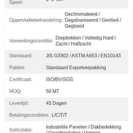
Spoel:
Gechromateerd / 
Oppervlaktebehandeling:
Gegalvaniseerd / Geolied / 
Gegloeid
Dieptrekken / Volledig Hard / 
Verwerkingsconditie:
Zacht / Halfzacht
Standaard:
JIS G3302 / ASTM A653 / EN10143
Pakket:
Standaard Exportverpakking
Certificaat:
ISO/BV/SGS
MOQ:
50 MT
Levertijd:
45 Dagen
Betalingscondities:
L/C/T/T
Industriële Panelen / Dakbedekking 
Sollicitatie:
/ Gevelbeplating / Vormen