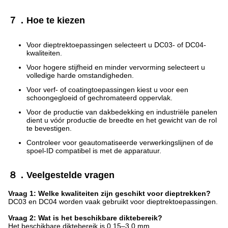
７．Hoe te kiezen
Voor dieptrektoepassingen selecteert u DC03- of DC04-
kwaliteiten.
Voor hogere stijfheid en minder vervorming selecteert u
volledige harde omstandigheden.
Voor verf- of coatingtoepassingen kiest u voor een
schoongegloeid of gechromateerd oppervlak.
Voor de productie van dakbedekking en industriële panelen
dient u vóór productie de breedte en het gewicht van de rol
te bevestigen.
Controleer voor geautomatiseerde verwerkingslijnen of de
spoel-ID compatibel is met de apparatuur.
８．Veelgestelde vragen
Vraag 1: Welke kwaliteiten zijn geschikt voor dieptrekken?
DC03 en DC04 worden vaak gebruikt voor dieptrektoepassingen.
Vraag 2: Wat is het beschikbare diktebereik?
Het beschikbare diktebereik is 0,15–3,0 mm.