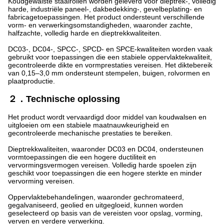
Koudgewalste staalrollen worden geleverd voor dieptrek-, volledig
harde, industriële paneel-, dakbedekking-, gevelbeplating- en
fabricagetoepassingen. Het product ondersteunt verschillende
vorm- en verwerkingsomstandigheden, waaronder zachte,
halfzachte, volledig harde en dieptrekkwaliteiten.
DC03-, DC04-, SPCC-, SPCD- en SPCE-kwaliteiten worden vaak
gebruikt voor toepassingen die een stabiele oppervlaktekwaliteit,
gecontroleerde dikte en vormprestaties vereisen. Het diktebereik
van 0,15–3,0 mm ondersteunt stempelen, buigen, rolvormen en
plaatproductie.
２．Technische oplossing
Het product wordt vervaardigd door middel van koudwalsen en
uitgloeien om een ​​stabiele maatnauwkeurigheid en
gecontroleerde mechanische prestaties te bereiken.
Dieptrekkwaliteiten, waaronder DC03 en DC04, ondersteunen
vormtoepassingen die een hogere ductiliteit en
vervormingsvermogen vereisen. Volledig harde spoelen zijn
geschikt voor toepassingen die een hogere sterkte en minder
vervorming vereisen.
Oppervlaktebehandelingen, waaronder gechromateerd,
gegalvaniseerd, geolied en uitgegloeid, kunnen worden
geselecteerd op basis van de vereisten voor opslag, vorming,
verven en verdere verwerking.