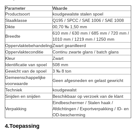
Parameter
Waarde
Productsoort
koudgewalste stalen spoel
Staalklasse
Q195 / SPCC / SAE 1006 / SAE 1008
Dikte
00,70 ‰ 1,50 mm
610 mm / 630 mm / 685 mm / 720 mm /
Breedte
1010 mm / 1219 mm / 1250 mm
Oppervlaktebehandeling
Zwart geanilleerd
Oppervlakteconditie
Continu zwarte glans / batch glans
Kleur
Zwart
Identificatie van spoel
508 mm
Gewicht van de spoel
3 ‰ 8 ton
Gemeenschappelijke
Geen afgesneden en gelast gewricht
voorwaarde
Techniek
koudgewalst
Snijden en snijden
Beschikbaar op verzoek van de klant
Eindbeschermer / Stalen haak /
Verpakking
Afdichtingen / Exportverpakking / ID- en
OD-bescherming
4.Toepassing