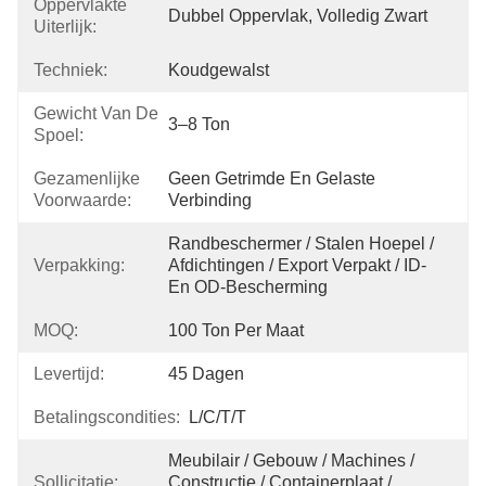
Oppervlakte
Dubbel Oppervlak, Volledig Zwart
Uiterlijk:
Techniek:
Koudgewalst
Gewicht Van De
3–8 Ton
Spoel:
Gezamenlijke
Geen Getrimde En Gelaste 
Voorwaarde:
Verbinding
Randbeschermer / Stalen Hoepel / 
Verpakking:
Afdichtingen / Export Verpakt / ID- 
En OD-Bescherming
MOQ:
100 Ton Per Maat
Levertijd:
45 Dagen
Betalingscondities:
L/C/T/T
Meubilair / Gebouw / Machines / 
Sollicitatie:
Constructie / Containerplaat / 