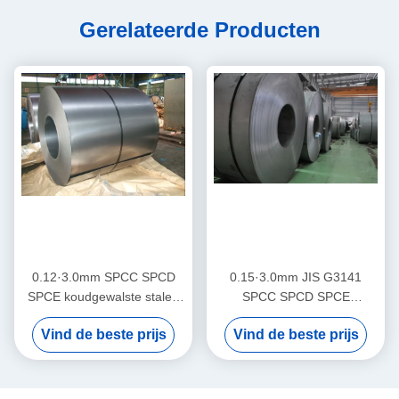
Gerelateerde Producten
0.12·3.0mm SPCC SPCD
0.15·3.0mm JIS G3141
SPCE koudgewalste stalen
SPCC SPCD SPCE
spoel met diepgetrokken
koudgewalste stalen spoel
Vind de beste prijs
Vind de beste prijs
volle hardheid en
met een breedte van
commerciële kwaliteit voor
750·1250 mm en een
industriële
gewicht van 11 MT
vormtoepassingen