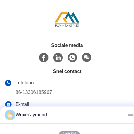
Sociale media
Snel contact
Telefoon
86-13306185967
E-mail
adam@wxhy.com.cn
WuxiRaymond
Adres
Shitangwan lndustrial Park, Wuxi City, Jiangsu Prov.,