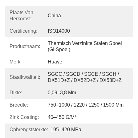
Plaats Van
China
Herkomst:
Certificering:
ISO14000
Thermisch Verzinkte Stalen Spoel 
Productnaam:
(GI-Spoel)
Merk:
Huaye
SGCC / SGCD / SGCE / SGCH / 
Staalkwaliteit:
DX51D+Z / DX52D+Z / DX53D+Z
Dikte:
0,09–3,8 Mm
Breedte:
750–1000 / 1220 / 1250 / 1500 Mm
Zink Coating:
40–450 G/m²
Opbrengststerkte:
195–420 MPa