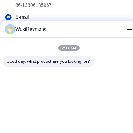
86-13306185967
E-mail
adam@wxhy.com.cn
WuxiRaymond
Adres
Shitangwan lndustrial Park, Wuxi City, Jiangsu Prov.,
2:17 AM
PRChina 214185
Good day, what product are you looking for?
Privacybeleid
|
Sitemap
China Goed Kwaliteit thermisch verzinkte stalen rollen
Auteursrecht © 2011-2026 Wuxi Raymond Steel Co., Ltd.
Allemaal. Alle rechten voorbehouden.