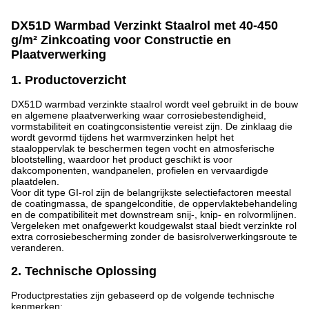
DX51D Warmbad Verzinkt Staalrol met 40-450
g/m² Zinkcoating voor Constructie en
Plaatverwerking
1. Productoverzicht
DX51D warmbad verzinkte staalrol wordt veel gebruikt in de bouw
en algemene plaatverwerking waar corrosiebestendigheid,
vormstabiliteit en coatingconsistentie vereist zijn. De zinklaag die
wordt gevormd tijdens het warmverzinken helpt het
staaloppervlak te beschermen tegen vocht en atmosferische
blootstelling, waardoor het product geschikt is voor
dakcomponenten, wandpanelen, profielen en vervaardigde
plaatdelen.
Voor dit type GI-rol zijn de belangrijkste selectiefactoren meestal
de coatingmassa, de spangelconditie, de oppervlaktebehandeling
en de compatibiliteit met downstream snij-, knip- en rolvormlijnen.
Vergeleken met onafgewerkt koudgewalst staal biedt verzinkte rol
extra corrosiebescherming zonder de basisrolverwerkingsroute te
veranderen.
2. Technische Oplossing
Productprestaties zijn gebaseerd op de volgende technische
kenmerken: