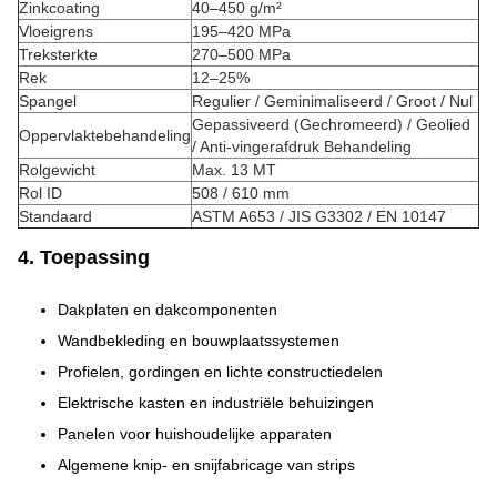
Zinkcoating
40–450 g/m²
Vloeigrens
195–420 MPa
Treksterkte
270–500 MPa
Rek
12–25%
Spangel
Regulier / Geminimaliseerd / Groot / Nul
Gepassiveerd (Gechromeerd) / Geolied
Oppervlaktebehandeling
/ Anti-vingerafdruk Behandeling
Rolgewicht
Max. 13 MT
Rol ID
508 / 610 mm
Standaard
ASTM A653 / JIS G3302 / EN 10147
4. Toepassing
Dakplaten en dakcomponenten
Wandbekleding en bouwplaatssystemen
Profielen, gordingen en lichte constructiedelen
Elektrische kasten en industriële behuizingen
Panelen voor huishoudelijke apparaten
Algemene knip- en snijfabricage van strips