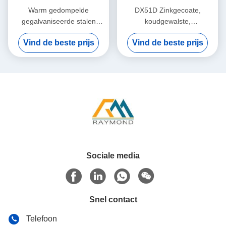
Warm gedompelde
DX51D Zinkgecoate,
gegalvaniseerde stalen
koudgewalste,
spoel voor industriële
warmgedoopte
Vind de beste prijs
Vind de beste prijs
vriezeren en toestellen met
gegalvaniseerde stalen
een zinkcoating van 40 450
spoel voor de vervaardiging
g/m2
van meubelpanelen en
toestellen
Sociale media
Snel contact
Telefoon