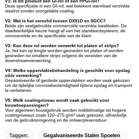
V1: Is dit product een GI-rol of een PPGI-rol?
Deze specificatie is een GI-rol, wat betekent warmbad verzinkte
staalrol zonder voorgelakte coating.
V2: Wat is het verschil tussen DX51D en SGCC?
Beide zijn veelgebruikte commerciële verzinkte kwaliteiten. De
daadwerkelijke keuze hangt af van het standaardsysteem, de
vormvereiste en de specificatie van de klant.
V3: Kan deze rol worden verwerkt tot platen of strips?
Ja, het kan op lengte worden gesneden tot platen of worden
gesneden tot smallere strips volgens de vereisten van de
downstreamverwerking.
V4: Welke oppervlaktebehandeling is geschikt voor opslag
vóór verwerking?
Gepassiveerde of geoliede oppervlakken worden vaak gekozen
om de tijdelijke corrosiebestendigheid tijdens opslag en transport
te verbeteren.
V5: Welk coatingniveau wordt vaak gebruikt voor
bouwtoepassingen?
Voor algemeen bouwgebruik worden middelmatige tot hogere
coatingniveaus zoals 120–275 g/m² vaak gekozen, afhankelijk
van de gebruiksomgeving en de ontwerplevensduur.
Taggen:
Gegalvaniseerde Stalen Spoelen