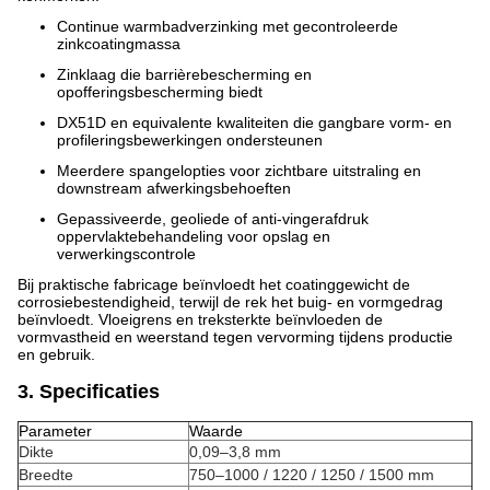
Continue warmbadverzinking met gecontroleerde
zinkcoatingmassa
Zinklaag die barrièrebescherming en
opofferingsbescherming biedt
DX51D en equivalente kwaliteiten die gangbare vorm- en
profileringsbewerkingen ondersteunen
Meerdere spangelopties voor zichtbare uitstraling en
downstream afwerkingsbehoeften
Gepassiveerde, geoliede of anti-vingerafdruk
oppervlaktebehandeling voor opslag en
verwerkingscontrole
Bij praktische fabricage beïnvloedt het coatinggewicht de
corrosiebestendigheid, terwijl de rek het buig- en vormgedrag
beïnvloedt. Vloeigrens en treksterkte beïnvloeden de
vormvastheid en weerstand tegen vervorming tijdens productie
en gebruik.
3. Specificaties
Parameter
Waarde
Dikte
0,09–3,8 mm
Breedte
750–1000 / 1220 / 1250 / 1500 mm