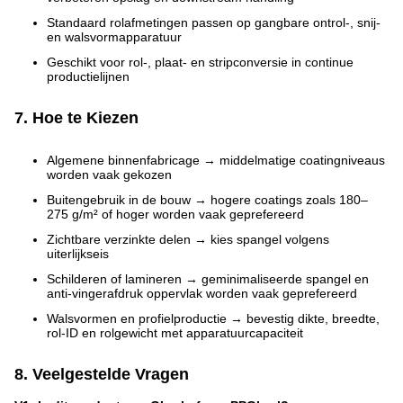
Standaard rolafmetingen passen op gangbare ontrol-, snij-
en walsvormapparatuur
Geschikt voor rol-, plaat- en stripconversie in continue
productielijnen
7. Hoe te Kiezen
Algemene binnenfabricage → middelmatige coatingniveaus
worden vaak gekozen
Buitengebruik in de bouw → hogere coatings zoals 180–
275 g/m² of hoger worden vaak geprefereerd
Zichtbare verzinkte delen → kies spangel volgens
uiterlijkseis
Schilderen of lamineren → geminimaliseerde spangel en
anti-vingerafdruk oppervlak worden vaak geprefereerd
Walsvormen en profielproductie → bevestig dikte, breedte,
rol-ID en rolgewicht met apparatuurcapaciteit
8. Veelgestelde Vragen