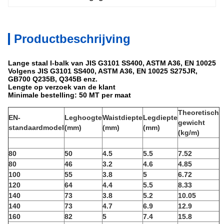
Productbeschrijving
Lange staal I-balk van JIS G3101 SS400, ASTM A36, EN 10025
Volgens JIS G3101 SS400, ASTM A36, EN 10025 S275JR,
GB700 Q235B, Q345B enz.
Lengte op verzoek van de klant
Minimale bestelling: 50 MT per maat
Theoretisch
EN-
Leghoogte
Waistdiepte
Legdiepte
gewicht
standaardmodel
(mm)
(mm)
(mm)
(kg/m)
80
50
4.5
5.5
7.52
80
46
3.2
4.6
4.85
100
55
3.8
5
6.72
120
64
4.4
5.5
8.33
140
73
3.8
5.2
10.05
140
73
4.7
6.9
12.9
160
82
5
7.4
15.8