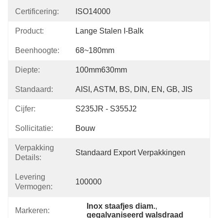
Certificering:
ISO14000
Product:
Lange Stalen I-Balk
Beenhoogte:
68~180mm
Diepte:
100mm630mm
Standaard:
AISI, ASTM, BS, DIN, EN, GB, JIS
Cijfer:
S235JR - S355J2
Sollicitatie:
Bouw
Verpakking
Standaard Export Verpakkingen
Details:
Levering
100000
Vermogen:
Inox staafjes diam.
, 
Markeren:
gegalvaniseerd walsdraad