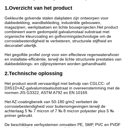
1.Overzicht van het product
Gekleurde golvende stalen dakplaten zijn ontworpen voor
dakbedekking, wandbekleding, industriële gebouwen,
magazijnen, werkplaatsen en lichte bouwprojecten.Het product
combineert warm gedompeld galvalumstaal substraat met
organische kleurcoating en golfvormingstechnologie om de
corrosiebestendigheid te verbeteren, structurele stijfheid en
decoratief uiterlijk.
Het gegolfde profiel zorgt voor een effectieve regenwaterafvoer
en installatie-efficiëntie, terwijl de lichte structurele prestaties van
dakbedekkings- en zijlijnsystemen worden gehandhaafd.
2.Technische oplossing
Het product wordt vervaardigd met behulp van CGLCC- of
DX51D+AZ-galvalumstaalsubstraat in overeenstemming met de
normen JIS G3322, ASTM A792 en EN 10169.
Het AZ-coatingbereik van 50-180 g/m2 verbetert de
corrosiebestendigheid voor buitenomgevingen.terwijl de
achterlaag 5 ‰ 7 micron of 7 ‰ 8 micron polyester plus 5 ‰
primer gebruikt.
De beschikbare verfsystemen omvatten PE, SMP, PVC en PVDF