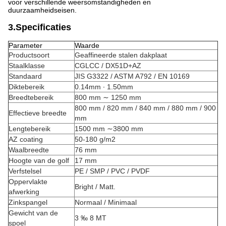
voor verschillende weersomstandigheden en
duurzaamheidseisen.
3.Specificaties
Parameter
Waarde
Productsoort
Geaffineerde stalen dakplaat
Staalklasse
CGLCC / DX51D+AZ
Standaard
JIS G3322 / ASTM A792 / EN 10169
Diktebereik
0.14mm ∙ 1.50mm
Breedtebereik
800 mm ∼ 1250 mm
800 mm / 820 mm / 840 mm / 880 mm / 900
Effectieve breedte
mm
Lengtebereik
1500 mm ∼3800 mm
AZ coating
50-180 g/m2
Waalbreedte
76 mm
Hoogte van de golf
17 mm
Verfstelsel
PE / SMP / PVC / PVDF
Oppervlakte
Bright / Matt.
afwerking
Zinkspangel
Normaal / Minimaal
Gewicht van de
3 ‰ 8 MT
spoel