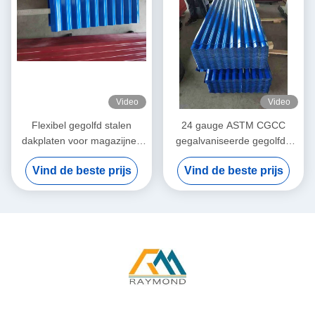
Video
Video
Flexibel gegolfd stalen
24 gauge ASTM CGCC
dakplaten voor magazijnen
gegalvaniseerde gegolfde
en bijzondere bouwprojecten
metalen dakplaten voor
Vind de beste prijs
Vind de beste prijs
dakbedekking en
wandbekleding