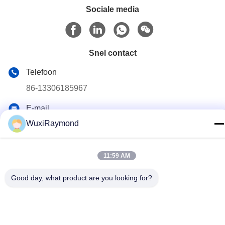
Sociale media
Snel contact
Telefoon
86-13306185967
E-mail
adam@wxhy.com.cn
WuxiRaymond
Adres
Shitangwan lndustrial Park, Wuxi City, Jiangsu Prov.,
11:59 AM
PRChina 214185
Good day, what product are you looking for?
Privacybeleid
|
Sitemap
China Goed Kwaliteit thermisch verzinkte stalen rollen
Auteursrecht © 2011-2026 Wuxi Raymond Steel Co., Ltd.