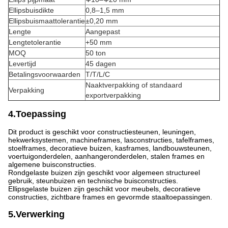
Ellipsbuisdikte
0,8–1,5 mm
Ellipsbuismaattolerantie
±0,20 mm
Lengte
Aangepast
Lengtetolerantie
+50 mm
MOQ
50 ton
Levertijd
45 dagen
Betalingsvoorwaarden
T/T/L/C
Naaktverpakking of standaard
Verpakking
exportverpakking
4.Toepassing
Dit product is geschikt voor constructiesteunen, leuningen,
hekwerksystemen, machineframes, lasconstructies, tafelframes,
stoelframes, decoratieve buizen, kasframes, landbouwsteunen,
voertuigonderdelen, aanhangeronderdelen, stalen frames en
algemene buisconstructies.
Rondgelaste buizen zijn geschikt voor algemeen structureel
gebruik, steunbuizen en technische buisconstructies.
Ellipsgelaste buizen zijn geschikt voor meubels, decoratieve
constructies, zichtbare frames en gevormde staaltoepassingen.
5.Verwerking