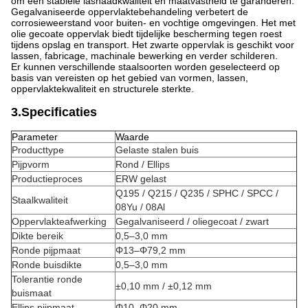
om een ​​stabiele lasnaadkwaliteit en maatvastheid te garanderen.
Gegalvaniseerde oppervlaktebehandeling verbetert de
corrosieweerstand voor buiten- en vochtige omgevingen. Het met
olie gecoate oppervlak biedt tijdelijke bescherming tegen roest
tijdens opslag en transport. Het zwarte oppervlak is geschikt voor
lassen, fabricage, machinale bewerking en verder schilderen.
Er kunnen verschillende staalsoorten worden geselecteerd op
basis van vereisten op het gebied van vormen, lassen,
oppervlaktekwaliteit en structurele sterkte.
3.Specificaties
Parameter
Waarde
Producttype
Gelaste stalen buis
Pijpvorm
Rond / Ellips
Productieproces
ERW gelast
Q195 / Q215 / Q235 / SPHC / SPCC /
Staalkwaliteit
08Yu / 08Al
Oppervlakteafwerking
Gegalvaniseerd / oliegecoat / zwart
Dikte bereik
0,5–3,0 mm
Ronde pijpmaat
Φ13–Φ79,2 mm
Ronde buisdikte
0,5–3,0 mm
Tolerantie ronde
±0,10 mm / ±0,12 mm
buismaat
Ellips pijpmaat
Φ10–Φ20 mm