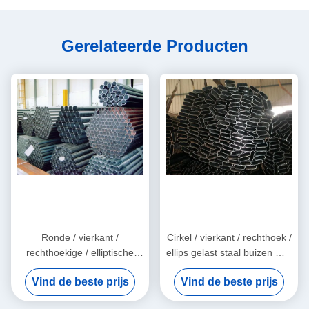
Gerelateerde Producten
Ronde / vierkant /
Cirkel / vierkant / rechthoek /
rechthoekige / elliptische
ellips gelast staal buizen met
ERW gelaste stalen buizen
gegalvaniseerde, geoliede
Vind de beste prijs
Vind de beste prijs
met gegalvaniseerde en
en zwarte oppervlakte
zwarte oppervlakte
afwerking