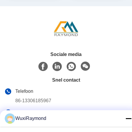
afwerking
Sociale media
Snel contact
Telefoon
86-13306185967
E-mail
WuxiRaymond
adam@wxhy.com.cn
Adres