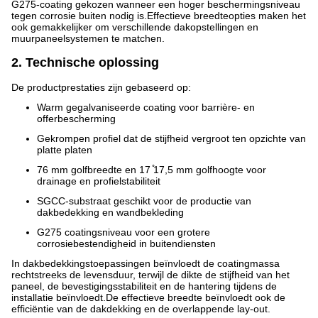
G275-coating gekozen wanneer een hoger beschermingsniveau
tegen corrosie buiten nodig is.Effectieve breedteopties maken het
ook gemakkelijker om verschillende dakopstellingen en
muurpaneelsystemen te matchen.
2. Technische oplossing
De productprestaties zijn gebaseerd op:
Warm gegalvaniseerde coating voor barrière- en
offerbescherming
Gekrompen profiel dat de stijfheid vergroot ten opzichte van
platte platen
76 mm golfbreedte en 17 ̊17,5 mm golfhoogte voor
drainage en profielstabiliteit
SGCC-substraat geschikt voor de productie van
dakbedekking en wandbekleding
G275 coatingsniveau voor een grotere
corrosiebestendigheid in buitendiensten
In dakbedekkingstoepassingen beïnvloedt de coatingmassa
rechtstreeks de levensduur, terwijl de dikte de stijfheid van het
paneel, de bevestigingsstabiliteit en de hantering tijdens de
installatie beïnvloedt.De effectieve breedte beïnvloedt ook de
efficiëntie van de dakdekking en de overlappende lay-out.