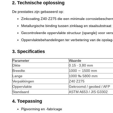
2. Technische oplossing
De prestaties zijn gebaseerd op:
Zinkcoating Z40·Z275 die een minimale corrosiebescherm
Metallurgische binding tussen zinklaag en staalsubstraat
Gecontroleerde oppervlakte structuur (spangle) voor ver
Oppervlaktebehandelingen ter verbetering van de opslag-
3. Specificaties
Parameter
Waarde
Dikte
0.15 ∙ 3,80 mm
Breedte
1000 ∼ 1500 mm
Lange
1000 ‰ 5800 mm
Verpakkingen
Z40 Z275
Oppervlakte
Gekroomd / geolied / AFP
Standaard
ASTM A653 / JIS G3302
4. Toepassing
Pijpvorming en -fabricage