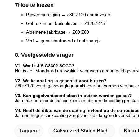
7Hoe te kiezen
Pijpvervaardiging → Z80 Z120 aanbevolen
Gebruik in het buitenleven → Z120Z275
Algemene fabricage → Z60 Z80
Verf → geminimaliseerd of nul spangle
8. Veelgestelde vragen
V1: Wat is JIS G3302 SGCC?
Het is een standaard en kwaliteit voor warm gedompeld gegalvan
V2: Welke coating is geschikt voor buizen?
Z80·Z120 wordt gewoonlijk gebruikt voor het vormen van buize
V3: Kan gegalvaniseerd plaat in buizen worden gelast?
Ja, maar een goede lascontrole is nodig om de coating prestat
V4: Heeft de dikte van de coating invloed op de corrosie
Ja, een hogere zinkcoating zorgt voor een langere levensduur
Taggen:
Galvanzied Stalen Blad
Kleur 