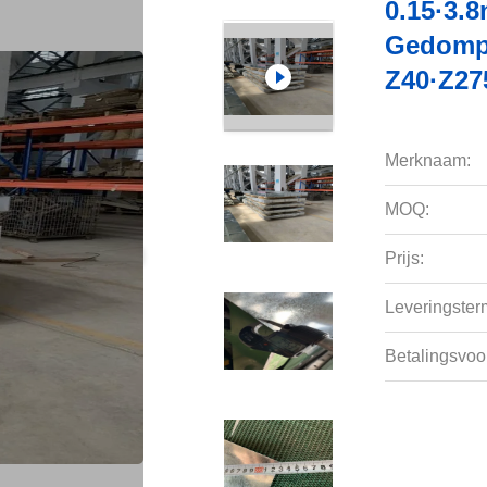
0.15·3.
Gedompe
Z40·Z27
Merknaam:
MOQ:
Prijs:
Leveringsterm
Betalingsvoo