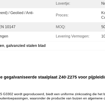
Lovertje:
No
d) / Geolied / Anti-
Ko
Proces:
Co
 EN 10147
MOQ:
5
ingen
Levering Vermogen:
1
len
, 
galvanzied stalen blad
egalvaniseerde staalplaat Z40·Z275 voor pijpleidi
S G3302 wordt geproduceerd, biedt een uniforme zinkcoating die het b
als buitentoepassingen, waaronder de productie van buizen en algemene c