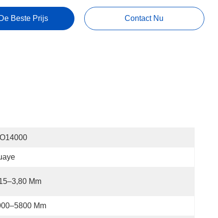
De Beste Prijs
Contact Nu
SO14000
uaye
,15–3,80 Mm
000–5800 Mm