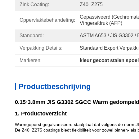
Zink Coating:
Z40–Z275
Gepassiveerd (gechromateer
Oppervlaktebehandeling:
Vingerafdruk (AFP)
Standaard:
ASTM A653 / JIS G3302 /
Verpakking Details:
Standaard Export Verpakk
Markeren:
kleur gecoat stalen spoe
Productbeschrijving
0.15·3.8mm JIS G3302 SGCC Warm gedompelde g
1. Productoverzicht
Warmgeperst gegalvaniseerd staalplaat dat volgens de norm JI
De Z40  Z275 coatings biedt flexibiliteit voor zowel binnen- 