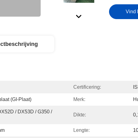
Vind 
ctbeschrijving
Certificering:
I
laat (GI-Plaat)
Merk:
H
X52D / DX53D / G350 / 
Dikte:
0
mm
Lengte:
1