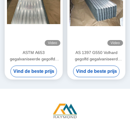
Video
Video
ASTM A653
AS 1397 G550 Volhard
gegalvaniseerde gegolfde
gegolfd gegalvaniseerd
dakplaat met 40 ‰ 275 g/m2
dakblad met 76 mm
Vind de beste prijs
Vind de beste prijs
zinkcoating voor dak- en
golfprofiel en 40 ‰ 275 g/m2
wandbekleding
zinkcoating