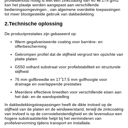
profielbehoud nodig is.Met een zinkcoating van 40 ‰ 275 g/m2
kan het plaatje worden aangepast aan verschillende
bedieningsomgevingen., van algemene overdekte toepassingen
tot meer blootgestelde gebruik van dakbedekking.
2.Technische oplossing
De productprestaties zijn gebaseerd op:
Warm gegalvaniseerde coating voor barrière- en
offerbescherming
Gekrompen profiel dat de stijfheid vergroot ten opzichte van
platte platen
G550 volhard substraat voor profielstabiliteit en structurele
stijfheid
76 mm golfbreedte en 17 ̊17,5 mm golfhoogte voor
drainage en overlappende prestaties
Meerdere effectieve breedten voor verschillende eisen aan
het dak- en de wandopstelling
In dakbedekkingstoepassingen heeft de dikte invloed op de
stijfheid van de platen en de windweerstand, terwijl de zinkcoating
van invloed is op de corrosiebestendigheid en de levensduur.een
hogere substraatsterkte helpt bij het verminderen van
profielvervorming tijdens transport en installatie.