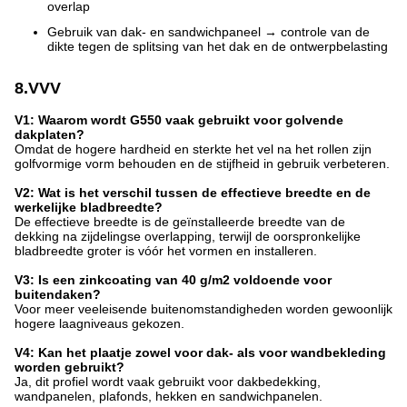
overlap
Gebruik van dak- en sandwichpaneel → controle van de
dikte tegen de splitsing van het dak en de ontwerpbelasting
8.VVV
V1: Waarom wordt G550 vaak gebruikt voor golvende
dakplaten?
Omdat de hogere hardheid en sterkte het vel na het rollen zijn
golfvormige vorm behouden en de stijfheid in gebruik verbeteren.
V2: Wat is het verschil tussen de effectieve breedte en de
werkelijke bladbreedte?
De effectieve breedte is de geïnstalleerde breedte van de
dekking na zijdelingse overlapping, terwijl de oorspronkelijke
bladbreedte groter is vóór het vormen en installeren.
V3: Is een zinkcoating van 40 g/m2 voldoende voor
buitendaken?
Voor meer veeleisende buitenomstandigheden worden gewoonlijk
hogere laagniveaus gekozen.
V4: Kan het plaatje zowel voor dak- als voor wandbekleding
worden gebruikt?
Ja, dit profiel wordt vaak gebruikt voor dakbedekking,
wandpanelen, plafonds, hekken en sandwichpanelen.