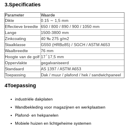
3.Specificaties
Parameter
Waarde
Dikte
0.15 ∼ 1,5 mm
Effectieve breedte
650 / 800 / 890 / 900 / 1050 mm
Lange
1500-3800 mm
Zinkcoating
40 ‰ 275 g/m2
Staalklasse
G550 (HRB≥85) / SGCH / ASTM A653
Waalbreedte
76 mm
Hoogte van de golf
17 ̊ 17,5 mm
Oppervlakte
gegalvaniseerd
Standaard
AS 1397 / ASTM A653
Toepassing
Dak / muur / plafond / hek / sandwichpaneel
4Toepassing
industriële dakplaten
Wandbekleding voor magazijnen en werkplaatsen
Plafond- en hekpanelen
Mobiele huizen en lichtgeheime systemen