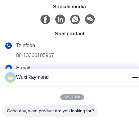
Sociale media
Snel contact
Telefoon
86-13306185967
E-mail
adam@wxhy.com.cn
WuxiRaymond
Adres
Shitangwan lndustrial Park, Wuxi City, Jiangsu Prov.,
12:21 PM
PRChina 214185
Good day, what product are you looking for?
Privacybeleid
|
Sitemap
China Goed Kwaliteit thermisch verzinkte stalen rollen
Auteursrecht © 2011-2026 Wuxi Raymond Steel Co., Ltd.