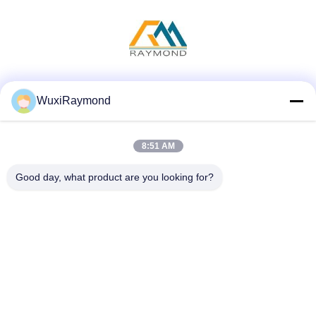
Sociale media
WuxiRaymond
8:51 AM
Snel contact
Good day, what product are you looking for?
Telefoon
86-13306185967
E-mail
adam@wxhy.com.cn
Adres
Shitangwan lndustrial Park, Wuxi City, Jiangsu Prov.,
PRChina 214185