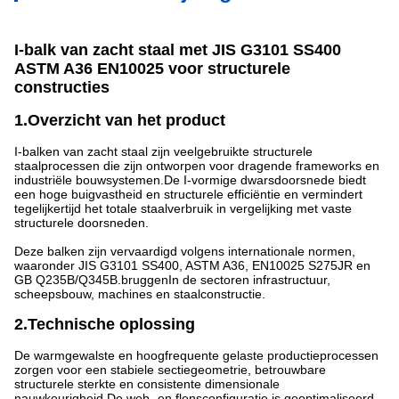
I-balk van zacht staal met JIS G3101 SS400
ASTM A36 EN10025 voor structurele
constructies
1.Overzicht van het product
I-balken van zacht staal zijn veelgebruikte structurele
staalprocessen die zijn ontworpen voor dragende frameworks en
industriële bouwsystemen.De I-vormige dwarsdoorsnede biedt
een hoge buigvastheid en structurele efficiëntie en vermindert
tegelijkertijd het totale staalverbruik in vergelijking met vaste
structurele doorsneden.
Deze balken zijn vervaardigd volgens internationale normen,
waaronder JIS G3101 SS400, ASTM A36, EN10025 S275JR en
GB Q235B/Q345B.bruggenIn de sectoren infrastructuur,
scheepsbouw, machines en staalconstructie.
2.Technische oplossing
De warmgewalste en hoogfrequente gelaste productieprocessen
zorgen voor een stabiele sectiegeometrie, betrouwbare
structurele sterkte en consistente dimensionale
nauwkeurigheid.De web- en flensconfiguratie is geoptimaliseerd