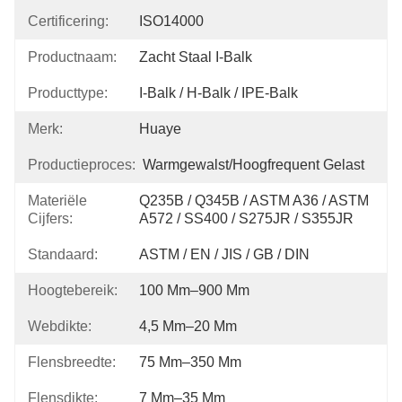
Certificering:
ISO14000
Productnaam:
Zacht Staal I-Balk
Producttype:
I-Balk / H-Balk / IPE-Balk
Merk:
Huaye
Productieproces:
Warmgewalst/hoogfrequent Gelast
Materiële
Q235B / Q345B / ASTM A36 / ASTM 
Cijfers:
A572 / SS400 / S275JR / S355JR
Standaard:
ASTM / EN / JIS / GB / DIN
Hoogtebereik:
100 Mm–900 Mm
Webdikte:
4,5 Mm–20 Mm
Flensbreedte:
75 Mm–350 Mm
Flensdikte:
7 Mm–35 Mm