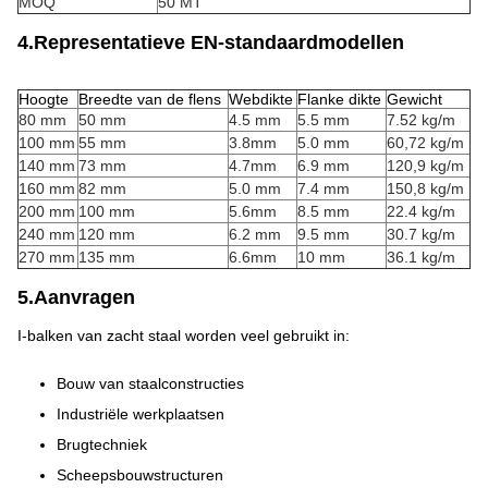
MOQ
50 MT
4.Representatieve EN-standaardmodellen
Hoogte
Breedte van de flens
Webdikte
Flanke dikte
Gewicht
80 mm
50 mm
4.5 mm
5.5 mm
7.52 kg/m
100 mm
55 mm
3.8mm
5.0 mm
60,72 kg/m
140 mm
73 mm
4.7mm
6.9 mm
120,9 kg/m
160 mm
82 mm
5.0 mm
7.4 mm
150,8 kg/m
200 mm
100 mm
5.6mm
8.5 mm
22.4 kg/m
240 mm
120 mm
6.2 mm
9.5 mm
30.7 kg/m
270 mm
135 mm
6.6mm
10 mm
36.1 kg/m
5.Aanvragen
I-balken van zacht staal worden veel gebruikt in:
Bouw van staalconstructies
Industriële werkplaatsen
Brugtechniek
Scheepsbouwstructuren