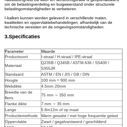
om de belastingverdeling en buigweerstand onder structurele
belastingomstandigheden te verbeteren.
I-balken kunnen worden geleverd in verschillende maten,
kwaliteiten en oppervlaktebehandelingen, afhankelijk van de
technische vereisten en de omgevingsomstandigheden.
3.Specificaties
Parameter
Waarde
Productsoort
I-straal / H-straal / IPE-straal
Q235B / Q345B / ASTM A36 / SS400 /
Materiaal
S355JR
Standaard
ASTM / EN / JIS / GB / DIN
Hoogte
100 mm ≈ 900 mm
Webdikte
4.5mm 20mm
Breedte van de
75 mm ∼ 350 mm
flens
Flanke dikte
7 mm ∼ 35 mm
Lange
5.8m12m of op maat
Productiemethode
Warm gewalst / met hoge frequentie gelast
Oppervlakte
Zwart / gegalvaniseerd / geschilderd