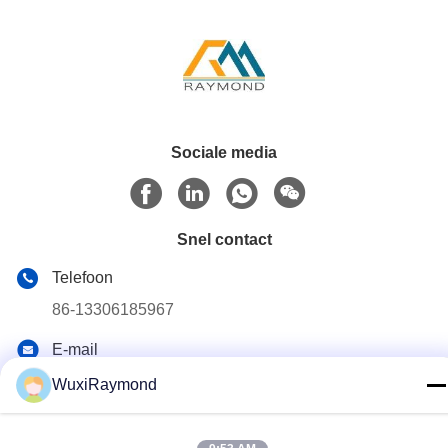
Sociale media
Snel contact
Telefoon
86-13306185967
E-mail
adam@wxhy.com.cn
WuxiRaymond
Adres
Shitangwan lndustrial Park, Wuxi City, Jiangsu Prov.,