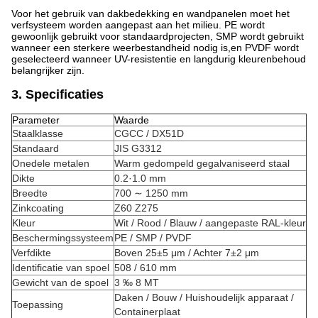
Voor het gebruik van dakbedekking en wandpanelen moet het
verfsysteem worden aangepast aan het milieu. PE wordt
gewoonlijk gebruikt voor standaardprojecten, SMP wordt gebruikt
wanneer een sterkere weerbestandheid nodig is,en PVDF wordt
geselecteerd wanneer UV-resistentie en langdurig kleurenbehoud
belangrijker zijn.
3. Specificaties
Parameter
Waarde
Staalklasse
CGCC / DX51D
Standaard
JIS G3312
Onedele metalen
Warm gedompeld gegalvaniseerd staal
Dikte
0.2·1.0 mm
Breedte
700 ∼ 1250 mm
Zinkcoating
Z60 Z275
Kleur
Wit / Rood / Blauw / aangepaste RAL-kleur
Beschermingssysteem
PE / SMP / PVDF
Verfdikte
Boven 25±5 μm / Achter 7±2 μm
Identificatie van spoel
508 / 610 mm
Gewicht van de spoel
3 ‰ 8 MT
Daken / Bouw / Huishoudelijk apparaat /
Toepassing
Containerplaat