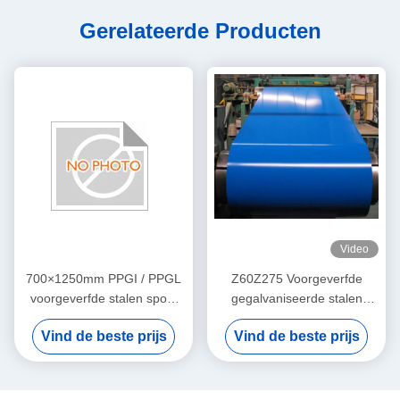
Gerelateerde Producten
Video
700×1250mm PPGI / PPGL
Z60Z275 Voorgeverfde
voorgeverfde stalen spoel
gegalvaniseerde stalen
met 25±5μm bovenkleding
spoel 0,12-1,20 mm voor
Vind de beste prijs
Vind de beste prijs
voor dak-, bouw- en
dak- en gebouwpanelen
huishoudelijke panelen