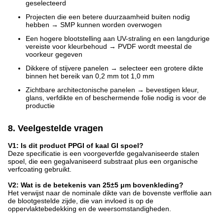
geselecteerd
Projecten die een betere duurzaamheid buiten nodig
hebben → SMP kunnen worden overwogen
Een hogere blootstelling aan UV-straling en een langdurige
vereiste voor kleurbehoud → PVDF wordt meestal de
voorkeur gegeven
Dikkere of stijvere panelen → selecteer een grotere dikte
binnen het bereik van 0,2 mm tot 1,0 mm
Zichtbare architectonische panelen → bevestigen kleur,
glans, verfdikte en of beschermende folie nodig is voor de
productie
8. Veelgestelde vragen
V1: Is dit product PPGI of kaal GI spoel?
Deze specificatie is een voorgeverfde gegalvaniseerde stalen
spoel, die een gegalvaniseerd substraat plus een organische
verfcoating gebruikt.
V2: Wat is de betekenis van 25±5 μm bovenkleding?
Het verwijst naar de nominale dikte van de bovenste verffolie aan
de blootgestelde zijde, die van invloed is op de
oppervlaktebedekking en de weersomstandigheden.