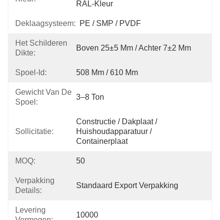
RAL-Kleur
Deklaagsysteem:
PE / SMP / PVDF
Het Schilderen
Boven 25±5 Μm / Achter 7±2 Μm
Dikte:
Spoel-Id:
508 Mm / 610 Mm
Gewicht Van De
3–8 Ton
Spoel:
Constructie / Dakplaat / 
Sollicitatie:
Huishoudapparatuur / 
Containerplaat
MOQ:
50
Verpakking
Standaard Export Verpakking
Details:
Levering
10000
Vermogen: