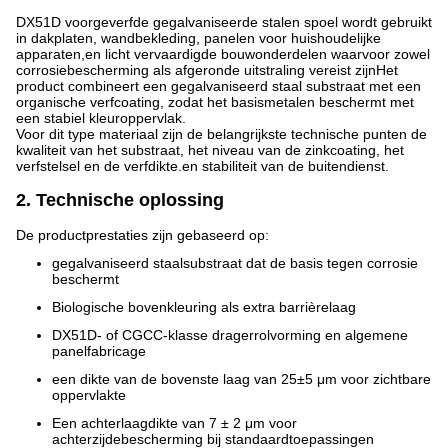
DX51D voorgeverfde gegalvaniseerde stalen spoel wordt gebruikt
in dakplaten, wandbekleding, panelen voor huishoudelijke
apparaten,en licht vervaardigde bouwonderdelen waarvoor zowel
corrosiebescherming als afgeronde uitstraling vereist zijnHet
product combineert een gegalvaniseerd staal substraat met een
organische verfcoating, zodat het basismetalen beschermt met
een stabiel kleuroppervlak.
Voor dit type materiaal zijn de belangrijkste technische punten de
kwaliteit van het substraat, het niveau van de zinkcoating, het
verfstelsel en de verfdikte.en stabiliteit van de buitendienst.
2. Technische oplossing
De productprestaties zijn gebaseerd op:
gegalvaniseerd staalsubstraat dat de basis tegen corrosie
beschermt
Biologische bovenkleuring als extra barrièrelaag
DX51D- of CGCC-klasse dragerrolvorming en algemene
panelfabricage
een dikte van de bovenste laag van 25±5 μm voor zichtbare
oppervlakte
Een achterlaagdikte van 7 ± 2 μm voor
achterzijdebescherming bij standaardtoepassingen