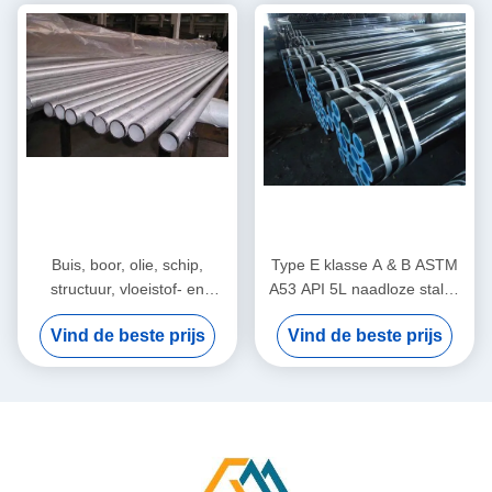
Buis, boor, olie, schip,
Type E klasse A & B ASTM
structuur, vloeistof- en
A53 API 5L naadloze stalen
drukketel naadloze stalen
buizen / buis / buis
Vind de beste prijs
Vind de beste prijs
buizen