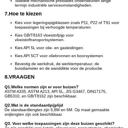
Stabiele mechanische prestaties ondersteunen lange
termijn industriële serviceomstandigheden.
7.Hoe te kiezen
Kies voor legeringspijpklassen zoals P11, P22 of T91 voor
toepassingen bij verhoogde temperaturen.
Kies GB/T8163 vloeistofpijp voor
vloeistoftransportsystemen.
Kies API 5L voor olie- en gasleidingen.
Kies API 5CT voor oliebronnen en boorsystemen.
Bevestig de werkdruk, de werktemperatuur, de
buisdiameter en de wanddikte voor de productie.
8.VRAAGEN
Q1.Welke normen zijn er voor buizen?
ASTM A335, ASTM A213, API 5L, JIS G3467, DIN17175,
GB5310, en GB/T8162 zijn beschikbaar.
Q2.Wat is de standaardpijplijd
De standaardlengtes zijn 5,8M en 6M. Op maat gemaakte
snijlengten zijn ook beschikbaar.
Q3. Voor welke toepassingen zijn deze buizen geschikt?