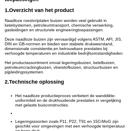
1.Overzicht van het product
Naadloze roestvrijstalen buizen worden veel gebruikt in
ketelsystemen, petroleumtransport, chemische verwerking,
gasleidingen en structurele engineeringtoepassingen.
Deze naadloze buizen zijn vervaardigd volgens ASTM, API, JIS,
DIN en GB-normen en bieden een stabiele drukweerstand,
dimensionale consistentie,en betrouwbare prestaties bij
verhoogde temperaturen en industriële bedrijfsomstandigheden.
Het productassortiment omvat legeringsbuizen, ketelbuizen,
petroleumcrackingbuizen, vloeistofbuizen, structuurbuizen en
pijpleidingssystemen.
2.Technische oplossing
Het naadloze productieproces verbetert de wanddikte-
uniformiteit en de drukhoudende prestaties in vergelijking
met gelaste buisconstructies.
Legeringssoorten zoals P11, P22, T91 en 15CrMoG zijn
geschikt voor omgevingen met een verhoogde temperatuur
en hoge druk.