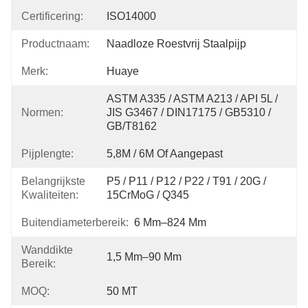
Certificering:
ISO14000
Productnaam:
Naadloze Roestvrij Staalpijp
Merk:
Huaye
ASTM A335 / ASTM A213 / API 5L / 
Normen:
JIS G3467 / DIN17175 / GB5310 / 
GB/T8162
Pijplengte:
5,8M / 6M Of Aangepast
Belangrijkste
P5 / P11 / P12 / P22 / T91 / 20G / 
Kwaliteiten:
15CrMoG / Q345
Buitendiameterbereik:
6 Mm–824 Mm
Wanddikte
1,5 Mm–90 Mm
Bereik:
MOQ:
50 MT