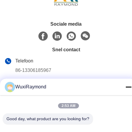
Sociale media
Snel contact
Telefoon
86-13306185967
E-mail
WuxiRaymond
adam@wxhy.com.cn
Adres
2:53 AM
Shitangwan lndustrial Park, Wuxi City, Jiangsu Prov.,
PRChina 214185
Good day, what product are you looking for?