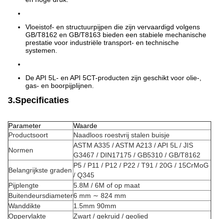
Vloeistof- en structuurpijpen die zijn vervaardigd volgens
GB/T8162 en GB/T8163 bieden een stabiele mechanische
prestatie voor industriële transport- en technische
systemen.
De API 5L- en API 5CT-producten zijn geschikt voor olie-,
gas- en boorpijplijnen.
3.Specificaties
Parameter
Waarde
Productsoort
Naadloos roestvrij stalen buisje
ASTM A335 / ASTM A213 / API 5L / JIS
Normen
G3467 / DIN17175 / GB5310 / GB/T8162
P5 / P11 / P12 / P22 / T91 / 20G / 15CrMoG
Belangrijkste graden
/ Q345
Pijplengte
5.8M / 6M of op maat
Buitendeursdiameter
6 mm ∼ 824 mm
Wanddikte
1.5mm 90mm
Oppervlakte
Zwart / gekruid / geolied