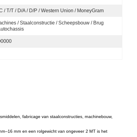
C / T/T / D/A / D/P / Western Union / MoneyGram
chines / Staalconstructie / Scheepsbouw / Brug 
Autochassis
00000
gsmiddelen, fabricage van staalconstructies, machinebouw,
 mm–16 mm en een rolgewicht van ongeveer 2 MT is het