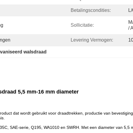
Betalingscondities:
L/
Ma
ng
Sollicitatie:
/ 
ingen
Levering Vermogen:
1
vaniseerd walsdraad
sdraad 5,5 mm-16 mm diameter
oduct dat wordt gebruikt voor draadtrekken, productie van bevestigin
is.
, Q235C, SAE-serie, Q195, WA1010 en SWRH. Met een diameter van 5,5
.