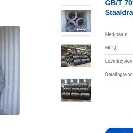
GB/T 70
Staaldr
Merknaam:
MOQ:
Leveringsterm
Betalingsvoo