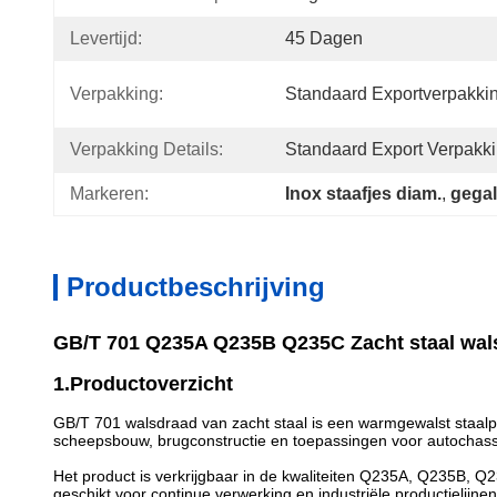
Levertijd:
45 Dagen
Verpakking:
Standaard Exportverpakki
Verpakking Details:
Standaard Export Verpakk
Markeren:
Inox staafjes diam.
, 
gegal
Productbeschrijving
GB/T 701 Q235A Q235B Q235C Zacht staal wal
1.Productoverzicht
GB/T 701 walsdraad van zacht staal is een warmgewalst staalpr
scheepsbouw, brugconstructie en toepassingen voor autochass
Het product is verkrijgbaar in de kwaliteiten Q235A, Q235B
geschikt voor continue verwerking en industriële productielijnen