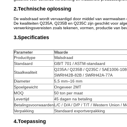
2.Technische oplossing
De walsdraad wordt vervaardigd door middel van warmwalsen om
De kwaliteiten Q235A, Q235B en Q235C zijn geschikt voor alg
verwerkingsvereisten zoals tekenen, vormen, productie van be
3.Specificaties
Parameter
Waarde
Producttype
Walsdraad
Standaard
GB/T 701 / ASTM-standaard
Q235A / Q235B / Q235C / SAE1006-108
Staalkwaliteit
SWRH42B-82B / SWRH42A-77A
Diameter
5,5 mm–16 mm
Spoelgewicht
Ongeveer 2MT
MOQ
50 ton per maat
Levertijd
45 dagen na betaling
Betalingsvoorwaarden
L/C / D/A / D/P / T/T / Western Union /
Verpakking
Standaard exportverpakking
4.Toepassing