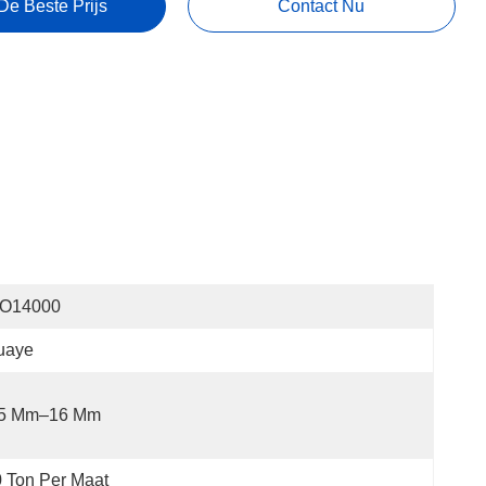
De Beste Prijs
Contact Nu
SO14000
uaye
,5 Mm–16 Mm
 Ton Per Maat