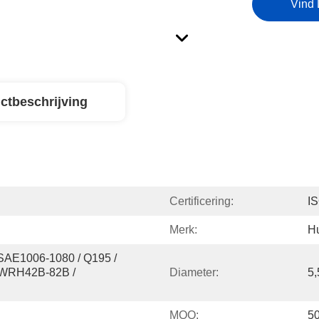
Vind 
ctbeschrijving
Certificering:
I
Merk:
H
SAE1006-1080 / Q195 / 
WRH42B-82B / 
Diameter:
5
MOQ:
50