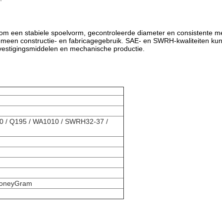
 een ​​stabiele spoelvorm, gecontroleerde diameter en consistente me
emeen constructie- en fabricagegebruik. SAE- en SWRH-kwaliteiten k
vestigingsmiddelen en mechanische productie.
0 / Q195 / WA1010 / SWRH32-37 /
 MoneyGram